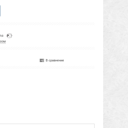
еля
ром
В сравнение