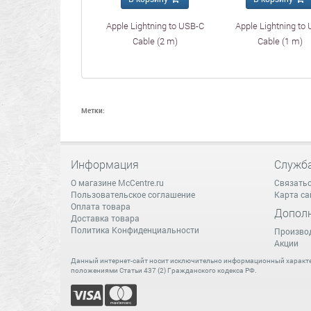
Apple Lightning to USB-C
Apple Lightning to
Cable (2 m)
Cable (1 m)
Метки:
Информация
Служб
О магазине McCentre.ru
Связатьс
Пользовательское соглашение
Карта са
Оплата товара
Допол
Доставка товара
Политика Конфиденциальности
Произво
Акции
Данный интернет-сайт носит исключительно информационный характер
положениями Статьи 437 (2) Гражданского кодекса РФ.