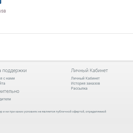
 USB
а поддержки
Личный Кабинет
я с нами
Личный Кабинет
йта
История заказов
Рассылка
нительно
дители
 и ни при каких условиях не является публичной офертой, определяемой