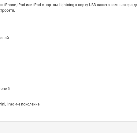
 iPhone, iPod или iPad с портом Lightning к порту USB вашего компьютера д
ктросети.
роной
hone 5
 mini, iPad 4-е поколение