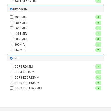
32ГБ (2 x 16ГБ)
2
Скорость
2933МГц
5
1866МГц
8
1600МГц
2
1333МГц
7
1066МГц
8
800МГц
1
667МГц
2
Тип
DDR4 RDIMM
4
DDR4 LRDIMM
1
DDR3 ECC UDIMM
12
DDR3 ECC RDIMM
8
DDR2 ECC FB-DIMM
3