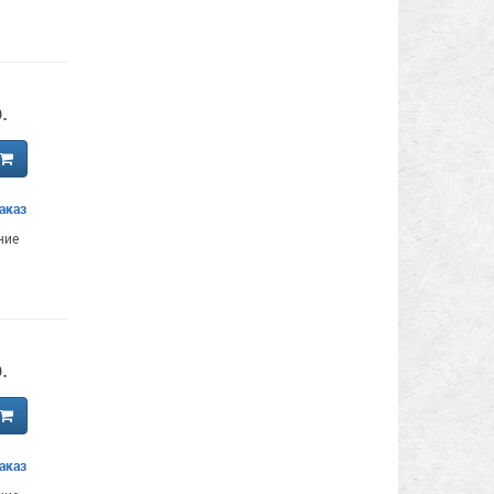
.
аказ
ние
.
аказ