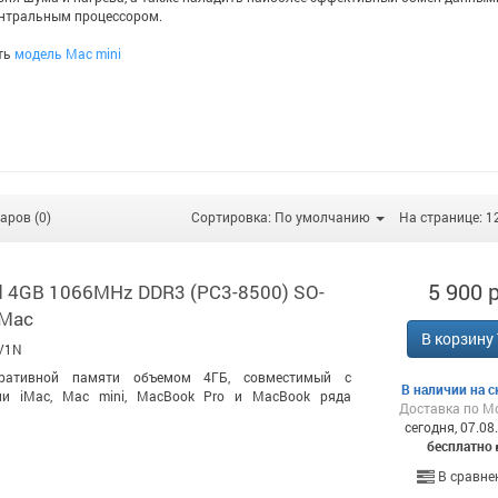
нтральным процессором.
ть
модель Mac mini
аров (0)
Сортировка: По умолчанию
На странице: 1
5 900 р
d 4GB 1066MHz DDR3 (PC3-8500) SO-
 Mac
В корзину
V1N
ративной памяти объемом 4ГБ, совместимый с
В наличии на с
ми iMac, Mac mini, MacBook Pro и MacBook ряда
Доставка по М
сегодня, 07.08
бесплатно
В сравне