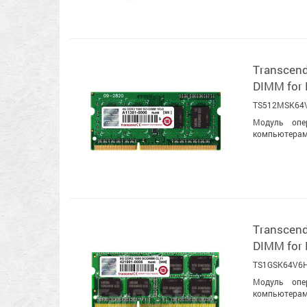
Transcen
DIMM for
TS512MSK64
Модуль опе
компьютерами
Transcen
DIMM for
TS1GSK64V6
Модуль опе
компьютерами