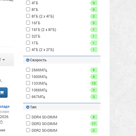
4ГБ
9
8ГБ
9
8ГБ (2 x 4ГБ)
2
16ГБ
3
16ГБ (2 x 8ГБ)
1
32ГБ
1
1ГБ
1
4ГБ (2 x 2ГБ)
1
2
Скорость
2666МГц
8
1600МГц
6
.
1333МГц
10
1066МГц
3
667МГц
2
кладе
Тип
оскве:
.2026
DDR4 SO-DIMM
8
DDR3 SO-DIMM
17
ние
DDR2 SO-DIMM
2