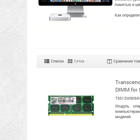
памятью и це
Как определи
Список
Сетка
Сравнение тов
Transcen
DIMM for
TS512MSK64
Модуль опе
компьютера
моделей.