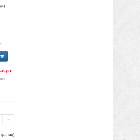
ние
.
ствует
ние
>>
страниц)