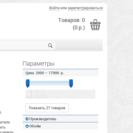
Войти
или
зарегистрироваться
Товаров: 0
(0 р.)
Параметры
Цена
3900
—
17900
р.
Показать 27 товаров
,
Производитель
затели
Объём
ить
и между