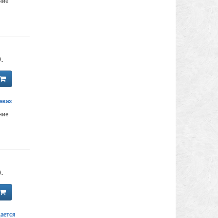
ние
.
аказ
ние
.
ается