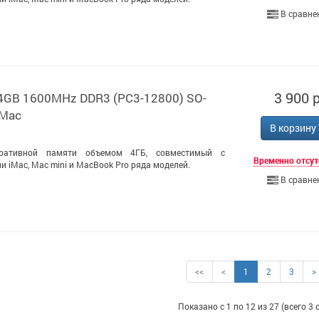
В сравне
3 900 р
 4GB 1600MHz DDR3 (PC3-12800) SO-
 Mac
В корзину
ративной памяти объемом 4ГБ, совместимый с
Временно отсут
 iMac, Mac mini и MacBook Pro ряда моделей.
В сравне
<<
<
1
2
3
>
Показано с 1 по 12 из 27 (всего 3 