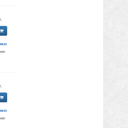
.
аказ
ние
.
аказ
ние