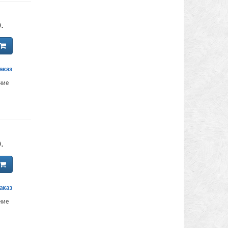
.
аказ
ние
.
аказ
ние