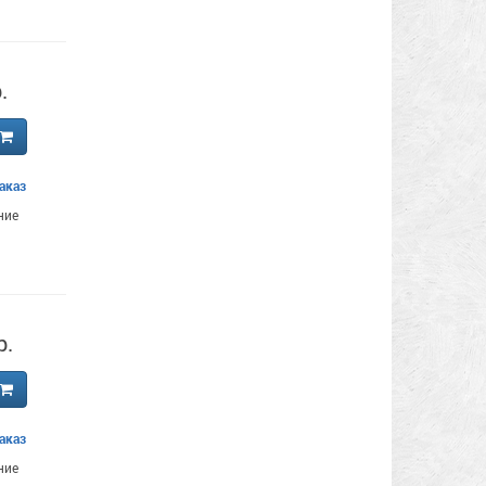
.
аказ
ние
р.
аказ
ние