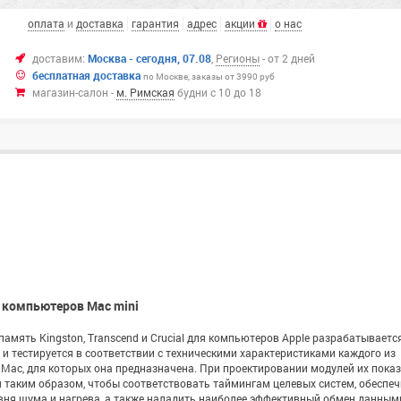
оплата
и
доставка
гарантия
адрес
акции
о нас
доставим:
Москва - сегодня, 07.08
,
Регионы
- от 2 дней
бесплатная доставка
по Москве,
заказы от 3990 руб
магазин-салон -
м. Римская
будни с 10 до 18
 компьютеров Mac mini
амять Kingston, Transcend и Crucial для компьютеров Apple разрабатывается
и тестируется в соответствии с техническими характеристиками каждого из
Mac, для которых она предназначена. При проектировании модулей их пока
 таким образом, чтобы соответствовать таймингам целевых систем, обеспеч
вня шума и нагрева, а также наладить наиболее эффективный обмен данным