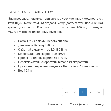
TW-VS7.0-EM-17-BLACK-YELLOW
Электровелосипед имеет двигатель с увеличенными мощностью и
крутящим моментом, благодаря чему достигается повышенная
грузоподъемность. Если ваш вес превышает 100 кг, то модель
VS7.0-EM станет идеальным выбором.
Рама 17" из алюминиевого сплава
Двигатель Bafang 350 Вт
Съёмный аккумулятор LG 480 Вт·ч
Максимальная скорость 35 км/ч
Пробег на одном заряде до 120 км
Переключатель скоростей Shimano (9 скоростей)
Пружинная передняя подвеска Retrospec с блокировкой
Вес 19.1 кг
<<
<
1
>
>>
Показано с 1 по 2 из 2 (всего 1 страниц)