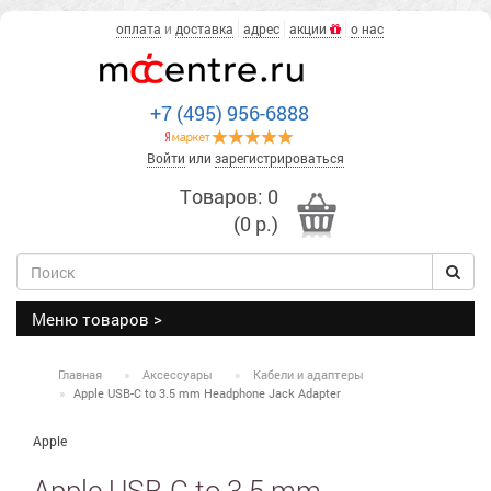
оплата
и
доставка
адрес
акции
о нас
+7 (495) 956-6888
Войти
или
зарегистрироваться
Товаров: 0
(0 р.)
Меню товаров >
Главная
Аксессуары
Кабели и адаптеры
Apple USB-C to 3.5 mm Headphone Jack Adapter
Apple
Apple USB-C to 3.5 mm