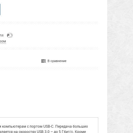
еля
ром
В сравнение
ым компьютерам с портом USB-C. Передача больших
яется на скоростях USB 3.0 – до 5 Гбит/с. Кроме