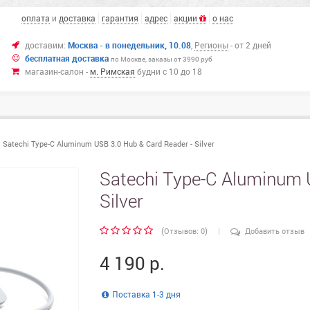
оплата
и
доставка
гарантия
адрес
акции
о нас
доставим:
Москва -
в понедельник,
10.08
,
Регионы
- от 2 дней
бесплатная доставка
по Москве,
заказы от 3990 руб
магазин-салон -
м. Римская
будни с 10 до 18
Satechi Type-C Aluminum USB 3.0 Hub & Card Reader - Silver
Satechi Type-C Aluminum 
Silver
|
(
)
Отзывов: 0
Добавить отзыв
4 190 р.
Поставка 1-3 дня