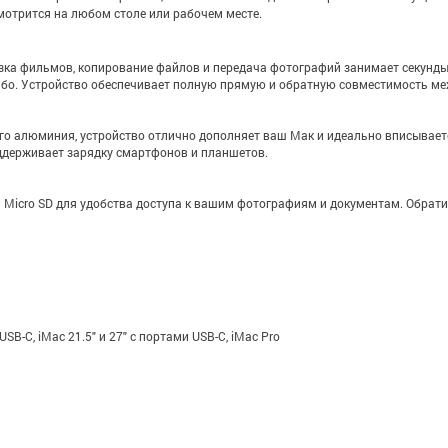
смотрится на любом столе или рабочем месте.
грузка фильмов, копирование файлов и передача фотографий занимает секунд
ибо. Устройство обеспечивает полную прямую и обратную совместимость межд
го алюминия, устройство отлично дополняет ваш Мак и идеально вписывает
оддерживает зарядку смартфонов и планшетов.
Micro SD для удобства доступа к вашим фотографиям и документам. Обратите
SB-C, iMac 21.5" и 27" с портами USB-C, iMac Pro