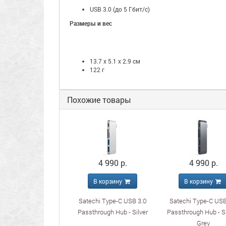
USB 3.0 (до 5 Гбит/с)
Размеры и вес
13.7 x 5.1 x 2.9 см
122 г
Похожие товары
4 990 р.
4 990 р.
В корзину
В корзину
Satechi Type-C USB 3.0
Satechi Type-C USB
Passthrough Hub - Silver
Passthrough Hub - 
Grey