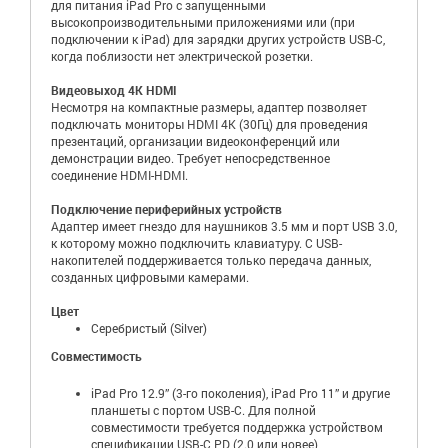
для питания iPad Pro с запущенными
высокопроизводительными приложениями или (при
подключении к iPad) для зарядки других устройств USB-C,
когда поблизости нет электрической розетки.
Видеовыход 4K HDMI
Несмотря на компактные размеры, адаптер позволяет
подключать мониторы HDMI 4K (30Гц) для проведения
презентаций, организации видеоконференций или
демонстрации видео. Требует непосредственное
соединение HDMI-HDMI.
Подключение периферийных устройств
Адаптер имеет гнездо для наушников 3.5 мм и порт USB 3.0,
к которому можно подключить клавиатуру. С USB-
накопителей поддерживается только передача данных,
созданных цифровыми камерами.
Цвет
Серебристый (Silver)
Совместимость
iPad Pro 12.9” (3-го поколения), iPad Pro 11” и другие
планшеты с портом USB-C. Для полной
совместимости требуется поддержка устройством
спецификации USB-C PD (2.0 или новее)