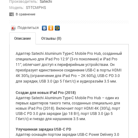
Производитель:
Satechi
Модель:
ST-TCMPHS
В сравнение
Поделиться
Описание
Отзывы (0)
Адаптер Satechi Aluminum Type-C Mobile Pro Hub, созданный
специально для iPad Pro 12.9” (3-го поколения) и iPad Pro
11”, облегчает доступ к периферийным устройствам. Он
преобразует единственное соединение USB-C в порты HDMI
4K 30Гц (ограничение для iPad Pro – 2K 60Гц), USB-C PD 3.0
для зарядки, USB 3.0 (до 5 Гбит/с) и аудиоразъём 3.5 мм.
Создан для новых iPad Pro (2018)
Адаптер Satechi Aluminum Type-C Mobile Pro Hub – один из
первых адаптеров такого типа, созданных специально для
новых iPad Pro (2018). Включает порт HDMI 4K (30Гц), порт
USB-C PD 3.0 для зарядки (до 18 Вт), порт USB 3.0 (до 5
Гбит/с) и гнездо для наушников 3.5 мм.
Улучшенная зарядка USB-C PD
Адаптер оснащён портом зарядки USB-C Power Delivery 3.0