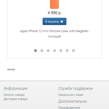
4 990 р.
В корзину
Apple iPhone 12 mini Silicone Case with MagSafe -
Appl
Kumquat
Метки:
Информация
Служба поддержки
Оплата товара
Связаться с нами
Доставка товара
Дополнительно
Производители