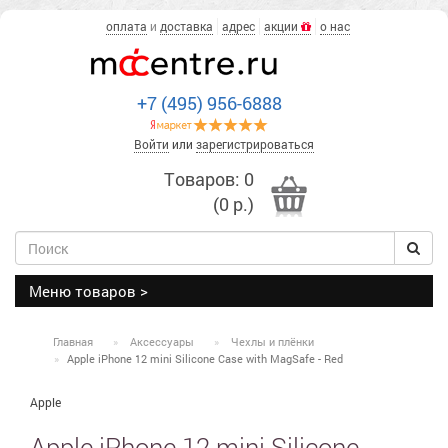
оплата
и
доставка
адрес
акции
о нас
+7 (495) 956-6888
Войти
или
зарегистрироваться
Товаров: 0
(0 р.)
Меню товаров >
Главная
Аксессуары
Чехлы и плёнки
Apple iPhone 12 mini Silicone Case with MagSafe - Red
Apple
Apple iPhone 12 mini Silicone