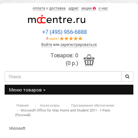
оплата
и
доставка
адрес
акции
о нас
+7 (495) 956-6888
Войти
или
зарегистрироваться
Товаров: 0
(0 р.)
Меню товаров >
Главная
Аксессуары
Программное обеспечение
Microsoft Office for Mac Home and Student 2011 - 1-Pack
(Русский)
Microsoft