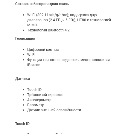
Сотовая и беспроводная связь
Wi-Fi (802.11a/b/g/n/ac); поддержка двух
диапазонов (2.4 ГГц и 5 ГГц); HT80 с технологией
MIMO
Технология Bluetooth 4.2
Геопозиция
Цифровой компас
Wi-Fi
Функция точного определения местоположения
iBeacon
Датчики
Touch ID
Трёхосевой гироскоп
Акселерометр
Барометр
Датчик внешней освещённости
Touch ID