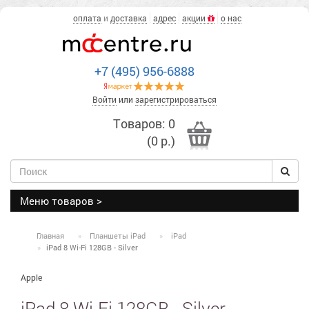
оплата
и
доставка
адрес
акции
о нас
+7 (495) 956-6888
Войти
или
зарегистрироваться
Товаров: 0
(0 р.)
Меню товаров >
Главная
Планшеты iPad
iPad
iPad 8 Wi-Fi 128GB - Silver
Apple
iPad 8 Wi-Fi 128GB - Silver