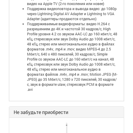
видео на Apple TV (2-го поколения или новее)
Поддержка видеоповтора и вывода видео: до 1080p
через Lightning Digital AV Adapter и Lightning to VGA
Adapter (адаптеры продаются отдельно)
Поддерживаемые видеоформаты: видео H.264 c
разрешением до 4K и частотой 30 кадров/с, High
Profile уровня 4.2 со звуком AAC‑LC до 160 кбит/с, 48
кГц, стереозвук или звук Dolby Audio до 1008 кбит/с,
48 кГц, стерео или многоканальное аудио в файлах
форматов .m4v, .mp4 и .mov; видео MPEG-4 до 2.5
Мбит/с, 640 х 480 пикселей, 30 кадров/с, Simple
Profile со звуком AAC-LC до 160 кбит/с на канал, 48
кГц, стереозвук или звук Dolby Audio до 1008 кбит/с,
48 кГц, стерео или многоканальное аудио в
форматах файлов .m4v, .mp4 и .mov; Motion JPEG (M-
JPEG) до 35 Мбит/с, 1280 x 720 пикселей, 30 кадров/
с, звук в формате ulaw, стереозвук PCM в формате
.avi
Не забудьте приобрести