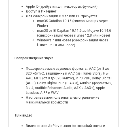
Apple ID (требуется для некоторых функций)
Доступ в Интернет
Для синхронизации с Mac или PC требуется:
macOS Catalina 10.15 (синхронизация через
Finder)
macOS от El Capitan 10.11.6 до Mojave 10.14.6
(синхронизация через iTunes 12.8 или новее)
Windows 7 или новее (синхронизация через
iTunes 12.10 или новее)
Воспроизведение звука
Поддерживаемые звуковые форматы: AAC (от 8 до
320 кбит/с), защищённый AAC (из iTunes Store), HE-
AAC, MP3 (от 8 до 320 кбит/с), MP3 VBR, Dolby Digital
(AC‑3), Dolby Digital Plus (E‑AC‑3), Audible (форматы 2,
3 и 4, Audible Enhanced Audio, AAX и AAX+), Apple
Lossless, AIFF и WAV
Настраиваемое пользователем ограничение
максимальной громкости
ТВ и видео
Видеоповтор AirPlay, вывод фотографий, звука и