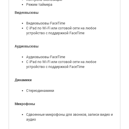
Режим таймера
Видеовызовы
Видеовызовы FaceTime
С iPad по Wi‑Fi или сотовой сети на любое
устройство с поддержкой FaceTime
Аудиовызовы
Аудиовызовы FaceTime
С iPad по Wi‑Fi или сотовой сети на любое
устройство с поддержкой FaceTime
Динамики
Стереодинамики
Микрофоны
Сдвоенные микрофоны для звонков, записи видео и
аудио