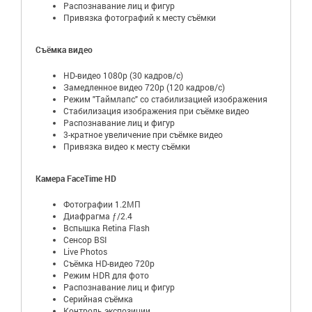
Распознавание лиц и фигур
Привязка фотографий к месту съёмки
Съёмка видео
HD-видео 1080p (30 кадров/с)
Замедленное видео 720p (120 кадров/с)
Режим "Таймлапс" со стабилизацией изображения
Стабилизация изображения при съёмке видео
Распознавание лиц и фигур
3-кратное увеличение при съёмке видео
Привязка видео к месту съёмки
Камера FaceTime HD
Фотографии 1.2МП
Диафрагма ƒ/2.4
Вспышка Retina Flash
Сенсор BSI
Live Photos
Съёмка HD-видео 720p
Режим HDR для фото
Распознавание лиц и фигур
Серийная съëмка
Контроль экспозиции