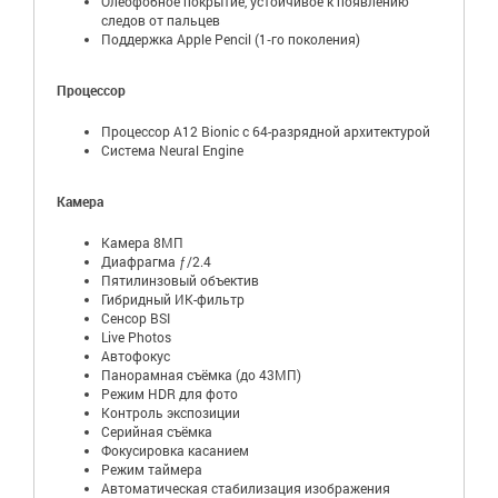
Олеофобное покрытие, устойчивое к появлению
следов от пальцев
Поддержка Apple Pencil (1‑го поколения)
Процессор
Процессор A12 Bionic с 64-разрядной архитектурой
Система Neural Engine
Камера
Камера 8МП
Диафрагма ƒ/2.4
Пятилинзовый объектив
Гибридный ИК-фильтр
Сенсор BSI
Live Photos
Автофокус
Панорамная съёмка (до 43МП)
Режим HDR для фото
Контроль экспозиции
Серийная съëмка
Фокусировка касанием
Режим таймера
Автоматическая стабилизация изображения