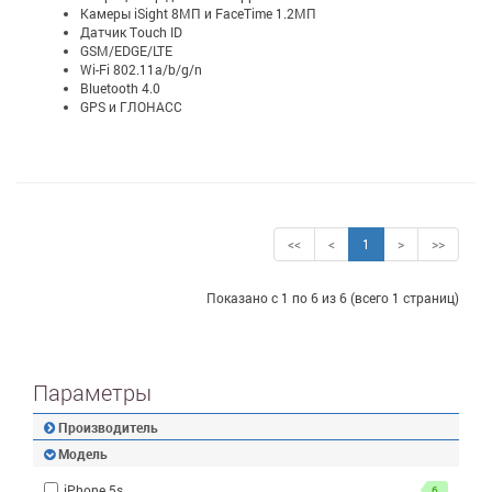
Камеры iSight 8МП и FaceTime 1.2МП
Датчик Touch ID
GSM/EDGE/LTE
Wi-Fi 802.11a/b/g/n
Bluetooth 4.0
GPS и ГЛОНАСС
<<
<
1
>
>>
Показано с 1 по 6 из 6 (всего 1 страниц)
Параметры
Производитель
Модель
iPhone 5s
6