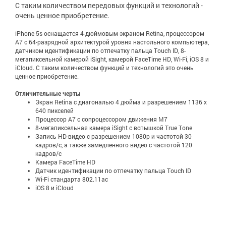
С таким количеством передовых функций и технологий -
очень ценное приобретение.
iPhone 5s оснащается 4-дюймовым экраном Retina, процессором
A7 с 64-разрядной архитектурой уровня настольного компьютера,
датчиком идентификации по отпечатку пальца Touch ID, 8-
мегапиксельной камерой iSight, камерой FaceTime HD, Wi-Fi, iOS 8 и
iCloud. С таким количеством функций и технологий это очень
ценное приобретение.
Отличительные черты
Экран Retina с диагональю 4 дюйма и разрешением 1136 х
640 пикселей
Процессор A7 с сопроцессором движения M7
8-мегапиксельная камера iSight с вспышкой True Tone
Запись HD-видео с разрешением 1080p и частотой 30
кадров/с, а также замедленного видео с частотой 120
кадров/с
Камера FaceTime HD
Датчик идентификации по отпечатку пальца Touch ID
Wi-Fi стандарта 802.11ac
iOS 8 и iCloud