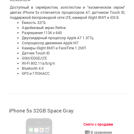
Доступный в серебристом, золотистом и "космическом сером"
цветах iPhone 5s отличается процессором A7, датчиком Touch ID,
поддержкой беспроводной сети LTE, камерой iSight 8МП и iOS 8.
Ёмкость 32ГБ
4-дюймовый экран Retina
Разрешение 1136 x 640
Двухъядерный процессор Apple A7 1.3ГГц
Сопроцессор движения Apple M7
Камеры iSight 8МП и FaceTime 1.2МП
Датчик Touch ID
GSM/EDGE/LTE
Wi-Fi 802.11a/b/g/n
Bluetooth 4.0
GPS и ГЛОНАСС
iPhone 5s 32GB Space Gray
Снято с продажи
В сравнение