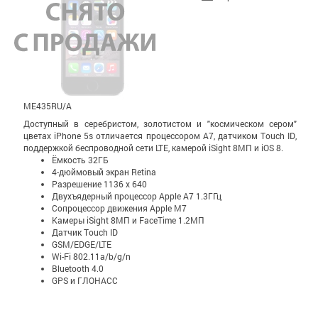
ME435RU/A
Доступный в серебристом, золотистом и "космическом сером"
цветах iPhone 5s отличается процессором A7, датчиком Touch ID,
поддержкой беспроводной сети LTE, камерой iSight 8МП и iOS 8.
Ёмкость 32ГБ
4-дюймовый экран Retina
Разрешение 1136 x 640
Двухъядерный процессор Apple A7 1.3ГГц
Сопроцессор движения Apple M7
Камеры iSight 8МП и FaceTime 1.2МП
Датчик Touch ID
GSM/EDGE/LTE
Wi-Fi 802.11a/b/g/n
Bluetooth 4.0
GPS и ГЛОНАСС