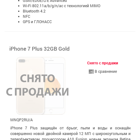
GSM/EDGE/LTE Advanced
Wi-Fi 802.11a/b/g/n/ac с технологией MIMO
Bluetooth 4.2
NFC
GPS и ГЛОНАСС
iPhone 7 Plus 32GB Gold
Снято с продажи
В сравнение
MNQP2RU/A
iPhone 7 Plus защищён от брызг, пыли и воды и оснащён
совершенно новой двойной камерой 12 МП с широко­уголь­ным и
теле­объективом, процессором A10 Fusion, новым экраном Retina