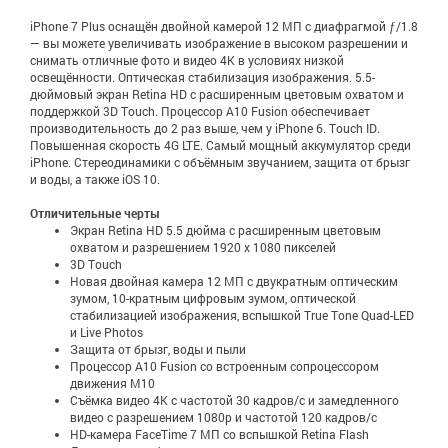
iPhone 7 Plus оснащён двойной камерой 12 МП с диафрагмой ƒ/1.8
— вы можете увеличивать изображение в высоком разрешении и
снимать отличные фото и видео 4K в условиях низкой
освещённости. Оптическая стабилизация изображения. 5.5-
дюймовый экран Retina HD с расширенным цветовым охватом и
поддержкой 3D Touch. Процессор A10 Fusion обеспечивает
производительность до 2 раз выше, чем у iPhone 6. Touch ID.
Повышенная скорость 4G LTE. Самый мощный аккумулятор среди
iPhone. Стереодинамики с объёмным звучанием, защита от брызг
и воды, а также iOS 10.
Отличительные черты
Экран Retina HD 5.5 дюйма с расширенным цветовым
охватом и разрешением 1920 x 1080 пикселей
3D Touch
Новая двойная камера 12 МП с двукратным оптическим
зумом, 10-кратным цифровым зумом, оптической
стабилизацией изображения, вспышкой True Tone Quad-LED
и Live Photos
Защита от брызг, воды и пыли
Процессор A10 Fusion со встроенным сопроцессором
движения M10
Съёмка видео 4K с частотой 30 кадров/с и замедленного
видео с разрешением 1080р и частотой 120 кадров/с
HD-камера FaceTime 7 МП со вспышкой Retina Flash