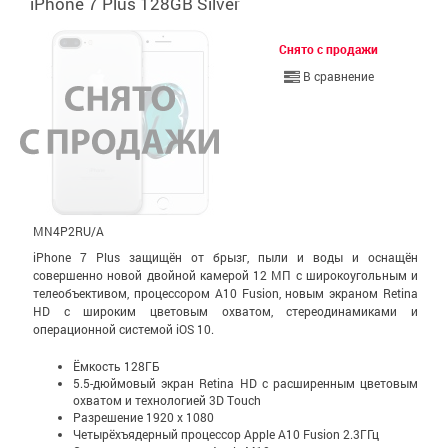
iPhone 7 Plus 128GB Silver
Снято с продажи
В сравнение
MN4P2RU/A
iPhone 7 Plus защищён от брызг, пыли и воды и оснащён
совершенно новой двойной камерой 12 МП с широко­уголь­ным и
теле­объективом, процессором A10 Fusion, новым экраном Retina
HD с широким цветовым охватом, стерео­динамиками и
операционной системой iOS 10.
Ёмкость 128ГБ
5.5-дюймовый экран Retina HD c расширенным цветовым
охватом и технологией 3D Touch
Разрешение 1920 x 1080
Четырёхъядерный процессор Apple A10 Fusion 2.3ГГц