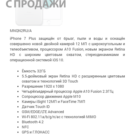
MNQN2RU/A
iPhone 7 Plus защищён от брызг, пыли и воды и оснащён
совершенно новой двойной камерой 12 МП с широко­уголь­ным и
теле­объективом, процессором A10 Fusion, новым экраном Retina
HD с широким цветовым охватом, стерео­динамиками и
операционной системой iOS 10.
Ёмкость 32ГБ
5.5-дюймовый экран Retina HD c расширенным цветовым
охватом и технологией 3D Touch
Разрешение 1920 x 1080
Четырёхъядерный процессор Apple A10 Fusion 2.3ГГц
Сопроцессор движения Apple M10
Камеры iSight 12МП и FaceTime 7МП
Датчик Touch ID
GSM/EDGE/LTE Advanced
Wi-Fi 802.11a/b/g/n/ac с технологией MIMO
Bluetooth 4.2
NFC
GPS и ГЛОНАСС