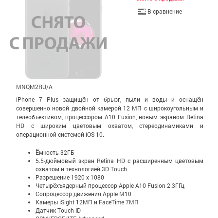
В сравнение
MNQM2RU/A
iPhone 7 Plus защищён от брызг, пыли и воды и оснащён
совершенно новой двойной камерой 12 МП с широко­уголь­ным и
теле­объективом, процессором A10 Fusion, новым экраном Retina
HD с широким цветовым охватом, стерео­динамиками и
операционной системой iOS 10.
Ёмкость 32ГБ
5.5-дюймовый экран Retina HD c расширенным цветовым
охватом и технологией 3D Touch
Разрешение 1920 x 1080
Четырёхъядерный процессор Apple A10 Fusion 2.3ГГц
Сопроцессор движения Apple M10
Камеры iSight 12МП и FaceTime 7МП
Датчик Touch ID