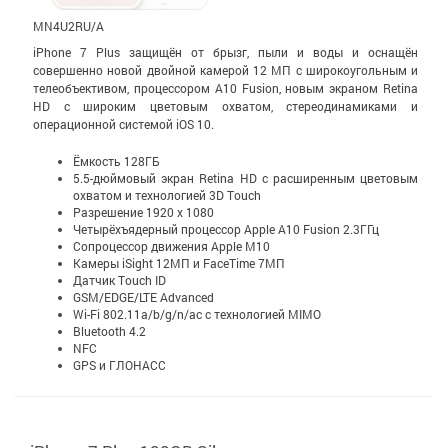
MN4U2RU/A
iPhone 7 Plus защищён от брызг, пыли и воды и оснащён
совершенно новой двойной камерой 12 МП с широко­уголь­ным и
теле­объективом, процессором A10 Fusion, новым экраном Retina
HD с широким цветовым охватом, стерео­динамиками и
операционной системой iOS 10.
Ёмкость 128ГБ
5.5-дюймовый экран Retina HD c расширенным цветовым
охватом и технологией 3D Touch
Разрешение 1920 x 1080
Четырёхъядерный процессор Apple A10 Fusion 2.3ГГц
Сопроцессор движения Apple M10
Камеры iSight 12МП и FaceTime 7МП
Датчик Touch ID
GSM/EDGE/LTE Advanced
Wi-Fi 802.11a/b/g/n/ac с технологией MIMO
Bluetooth 4.2
NFC
GPS и ГЛОНАСС