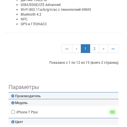
GSM/EDGE/LTE Advanced
Wi-Fi 802.11a/b/g/n/ac с технологией MIMO
Bluetooth 4.2
NFC
GPS и ГЛОНАСС
<<
<
1
2
>
>>
Показано с 1 по 12 из 15 (всего 2 страниц)
Параметры
Производитель
Модель
iPhone 7 Plus
15
Цвет