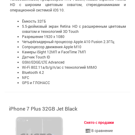
HD с широким цветовым охватом, стерео­динамиками и
операционной системой iOS 10.
Ёмкость 32ГБ
5.5-дюймовый экран Retina HD c расширенным цветовым
охватом и технологией 3D Touch
Разрешение 1920 x 1080
Четырёхъядерный процессор Apple A10 Fusion 2.3ГГц
Сопроцессор движения Apple M10
Камеры iSight 12МП и FaceTime 7МП
Датчик Touch ID
GSM/EDGE/LTE Advanced
Wi-Fi 802.11a/b/g/n/ac с технологией MIMO
Bluetooth 4.2
NFC
GPS и ГЛОНАСС
iPhone 7 Plus 32GB Jet Black
Снято с продажи
В сравнение