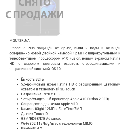
MQU72RU/A
iPhone 7 Plus защищён от брызг, пыли и воды и оснащён
совершенно новой двойной камерой 12 МП с широко­уголь­ным и
теле­объективом, процессором A10 Fusion, новым экраном Retina
HD с широким цветовым охватом, стерео­динамиками и
операционной системой iOS 10.
Ёмкость 32ГБ
5.5-дюймовый экран Retina HD c расширенным цветовым
охватом и технологией 3D Touch
Разрешение 1920 x 1080
Четырёхъядерный процессор Apple A10 Fusion 2.3ГГц
Сопроцессор движения Apple M10
Камеры iSight 12МП и FaceTime 7МП
Датчик Touch ID
GSM/EDGE/LTE Advanced
Wi-Fi 802.11a/b/g/n/ac с технологией MIMO
Bluetooth 4.2