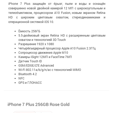
iPhone 7 Plus защищён от брызг, пыли и воды и оснащён
совершенно новой двойной камерой 12 МП с широко­уголь­ным и
теле­объективом, процессором A10 Fusion, новым экраном Retina
HD с широким цветовым охватом, стерео­динамиками и
операционной системой iOS 10.
Ёмкость 256ГБ
5.5-дюймовый экран Retina HD c расширенным цветовым
охватом и технологией 3D Touch
Разрешение 1920 x 1080
Четырёхъядерный процессор Apple A10 Fusion 2.3ГГц
Сопроцессор движения Apple M10
Камеры iSight 12МП и FaceTime 7МП
Датчик Touch ID
GSM/EDGE/LTE Advanced
Wi-Fi 802.11a/b/g/n/ac с технологией MIMO
Bluetooth 4.2
NFC
GPS и ГЛОНАСС
iPhone 7 Plus 256GB Rose Gold