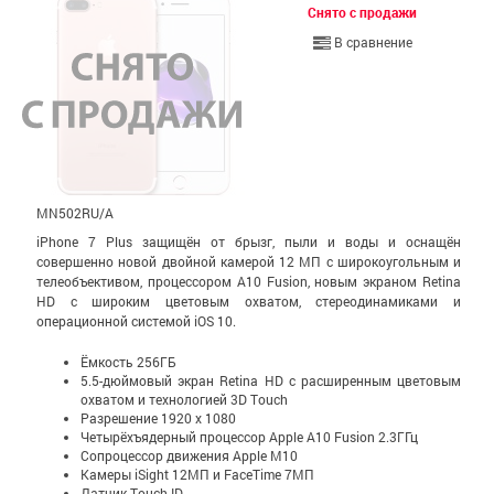
Снято с продажи
В сравнение
MN502RU/A
iPhone 7 Plus защищён от брызг, пыли и воды и оснащён
совершенно новой двойной камерой 12 МП с широко­уголь­ным и
теле­объективом, процессором A10 Fusion, новым экраном Retina
HD с широким цветовым охватом, стерео­динамиками и
операционной системой iOS 10.
Ёмкость 256ГБ
5.5-дюймовый экран Retina HD c расширенным цветовым
охватом и технологией 3D Touch
Разрешение 1920 x 1080
Четырёхъядерный процессор Apple A10 Fusion 2.3ГГц
Сопроцессор движения Apple M10
Камеры iSight 12МП и FaceTime 7МП
Датчик Touch ID