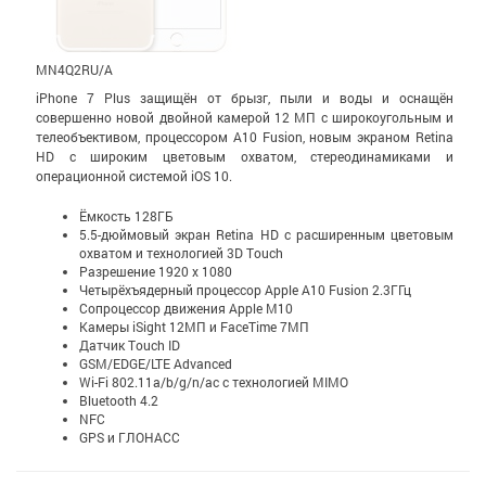
MN4Q2RU/A
iPhone 7 Plus защищён от брызг, пыли и воды и оснащён
совершенно новой двойной камерой 12 МП с широко­уголь­ным и
теле­объективом, процессором A10 Fusion, новым экраном Retina
HD с широким цветовым охватом, стерео­динамиками и
операционной системой iOS 10.
Ёмкость 128ГБ
5.5-дюймовый экран Retina HD c расширенным цветовым
охватом и технологией 3D Touch
Разрешение 1920 x 1080
Четырёхъядерный процессор Apple A10 Fusion 2.3ГГц
Сопроцессор движения Apple M10
Камеры iSight 12МП и FaceTime 7МП
Датчик Touch ID
GSM/EDGE/LTE Advanced
Wi-Fi 802.11a/b/g/n/ac с технологией MIMO
Bluetooth 4.2
NFC
GPS и ГЛОНАСС