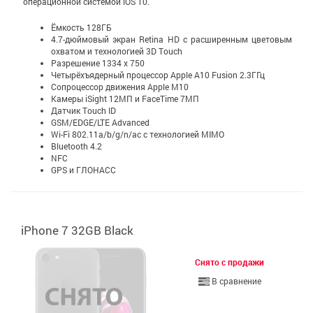
операционной системой iOS 10.
Ёмкость 128ГБ
4.7-дюймовый экран Retina HD c расширенным цветовым
охватом и технологией 3D Touch
Разрешение 1334 x 750
Четырёхъядерный процессор Apple A10 Fusion 2.3ГГц
Сопроцессор движения Apple M10
Камеры iSight 12МП и FaceTime 7МП
Датчик Touch ID
GSM/EDGE/LTE Advanced
Wi-Fi 802.11a/b/g/n/ac с технологией MIMO
Bluetooth 4.2
NFC
GPS и ГЛОНАСС
iPhone 7 32GB Black
Снято с продажи
В сравнение