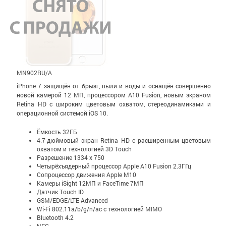
MN902RU/A
iPhone 7 защищён от брызг, пыли и воды и оснащён совершенно
новой камерой 12 МП, процессором A10 Fusion, новым экраном
Retina HD с широким цветовым охватом, стерео­динамиками и
операционной системой iOS 10.
Ёмкость 32ГБ
4.7-дюймовый экран Retina HD c расширенным цветовым
охватом и технологией 3D Touch
Разрешение 1334 x 750
Четырёхъядерный процессор Apple A10 Fusion 2.3ГГц
Сопроцессор движения Apple M10
Камеры iSight 12МП и FaceTime 7МП
Датчик Touch ID
GSM/EDGE/LTE Advanced
Wi-Fi 802.11a/b/g/n/ac с технологией MIMO
Bluetooth 4.2