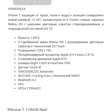
MN962RU/A
iPhone 7 защищён от брызг, пыли и воды и оснащён совершенно
новой камерой 12 МП, процессором A10 Fusion, новым экраном
Retina HD с широким цветовым охватом, стерео­динамиками и
операционной системой iOS 10.
Ёмкость 128ГБ
4.7-дюймовый экран Retina HD c расширенным цветовым
охватом и технологией 3D Touch
Разрешение 1334 x 750
Четырёхъядерный процессор Apple A10 Fusion 2.3ГГц
Сопроцессор движения Apple M10
Камеры iSight 12МП и FaceTime 7МП
Датчик Touch ID
GSM/EDGE/LTE Advanced
Wi-Fi 802.11a/b/g/n/ac с технологией MIMO
Bluetooth 4.2
NFC
GPS и ГЛОНАСС
iPhone 7 128GB Red