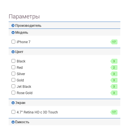
Параметры
Производитель
Модель
iPhone 7
17
Цвет
Black
3
Red
2
Silver
3
Gold
3
Jet Black
3
Rose Gold
3
Экран
4.7" Retina HD с 3D Touch
17
Ёмкость