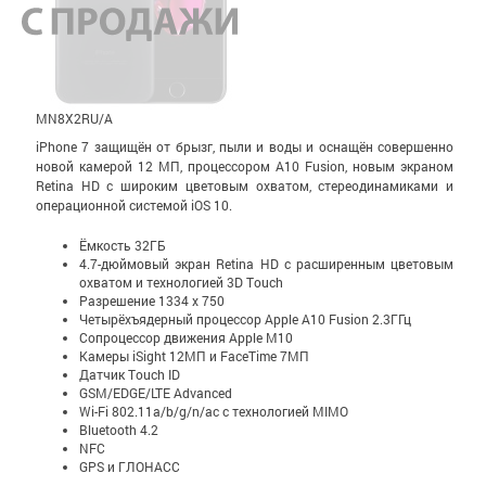
MN8X2RU/A
iPhone 7 защищён от брызг, пыли и воды и оснащён совершенно
новой камерой 12 МП, процессором A10 Fusion, новым экраном
Retina HD с широким цветовым охватом, стерео­динамиками и
операционной системой iOS 10.
Ёмкость 32ГБ
4.7-дюймовый экран Retina HD c расширенным цветовым
охватом и технологией 3D Touch
Разрешение 1334 x 750
Четырёхъядерный процессор Apple A10 Fusion 2.3ГГц
Сопроцессор движения Apple M10
Камеры iSight 12МП и FaceTime 7МП
Датчик Touch ID
GSM/EDGE/LTE Advanced
Wi-Fi 802.11a/b/g/n/ac с технологией MIMO
Bluetooth 4.2
NFC
GPS и ГЛОНАСС