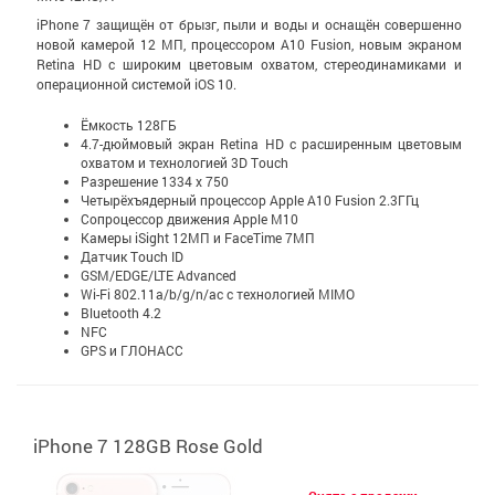
iPhone 7 защищён от брызг, пыли и воды и оснащён совершенно
новой камерой 12 МП, процессором A10 Fusion, новым экраном
Retina HD с широким цветовым охватом, стерео­динамиками и
операционной системой iOS 10.
Ёмкость 128ГБ
4.7-дюймовый экран Retina HD c расширенным цветовым
охватом и технологией 3D Touch
Разрешение 1334 x 750
Четырёхъядерный процессор Apple A10 Fusion 2.3ГГц
Сопроцессор движения Apple M10
Камеры iSight 12МП и FaceTime 7МП
Датчик Touch ID
GSM/EDGE/LTE Advanced
Wi-Fi 802.11a/b/g/n/ac с технологией MIMO
Bluetooth 4.2
NFC
GPS и ГЛОНАСС
iPhone 7 128GB Rose Gold