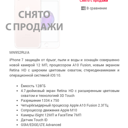
Снято с продажи
В сравнение
MN952RU/A
iPhone 7 защищён от брызг, пыли и воды и оснащён совершенно
новой камерой 12 МП, процессором A10 Fusion, новым экраном
Retina HD с широким цветовым охватом, стерео­динамиками и
операционной системой iOS 10.
Ёмкость 128ГБ
4.7-дюймовый экран Retina HD c расширенным цветовым
охватом и технологией 3D Touch
Разрешение 1334 x 750
Четырёхъядерный процессор Apple A10 Fusion 2.3ГГц
Сопроцессор движения Apple M10
Камеры iSight 12МП и FaceTime 7МП
Датчик Touch ID
GSM/EDGE/LTE Advanced