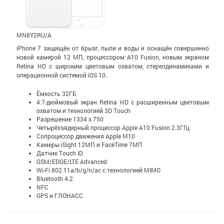
MN8Y2RU/A
iPhone 7 защищён от брызг, пыли и воды и оснащён совершенно
новой камерой 12 МП, процессором A10 Fusion, новым экраном
Retina HD с широким цветовым охватом, стерео­динамиками и
операционной системой iOS 10.
Ёмкость 32ГБ
4.7-дюймовый экран Retina HD c расширенным цветовым
охватом и технологией 3D Touch
Разрешение 1334 x 750
Четырёхъядерный процессор Apple A10 Fusion 2.3ГГц
Сопроцессор движения Apple M10
Камеры iSight 12МП и FaceTime 7МП
Датчик Touch ID
GSM/EDGE/LTE Advanced
Wi-Fi 802.11a/b/g/n/ac с технологией MIMO
Bluetooth 4.2
NFC
GPS и ГЛОНАСС