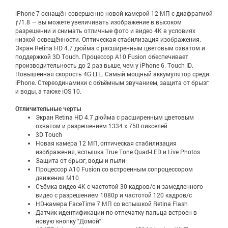
iPhone 7 оснащён совершенно новой камерой 12 МП с диафрагмой
ƒ/1.8 — вы можете увеличивать изображение в высоком
разрешении и снимать отличные фото и видео 4K в условиях
низкой освещённости. Оптическая стабилизация изображения.
Экран Retina HD 4.7 дюйма с расширенным цветовым охватом и
поддержкой 3D Touch. Процессор A10 Fusion обеспечивает
производительность до 2 раз выше, чем у iPhone 6. Touch ID.
Повышенная скорость 4G LTE. Самый мощный аккумулятор среди
iPhone. Стереодинамики с объёмным звучанием, защита от брызг
и воды, а также iOS 10.
Отличительные черты
Экран Retina HD 4.7 дюйма с расширенным цветовым
охватом и разрешением 1334 x 750 пикселей
3D Touch
Новая камера 12 МП, оптическая стабилизация
изображения, вспышка True Tone Quad-LED и Live Photos
Защита от брызг, воды и пыли
Процессор A10 Fusion со встроенным сопроцессором
движения M10
Съёмка видео 4K с частотой 30 кадров/с и замедленного
видео с разрешением 1080р и частотой 120 кадров/с
HD-камера FaceTime 7 МП со вспышкой Retina Flash
Датчик идентификации по отпечатку пальца встроен в
новую кнопку "Домой"