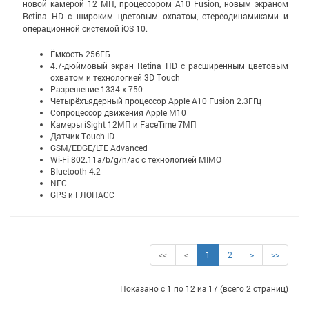
новой камерой 12 МП, процессором A10 Fusion, новым экраном
Retina HD с широким цветовым охватом, стерео­динамиками и
операционной системой iOS 10.
Ёмкость 256ГБ
4.7-дюймовый экран Retina HD c расширенным цветовым
охватом и технологией 3D Touch
Разрешение 1334 x 750
Четырёхъядерный процессор Apple A10 Fusion 2.3ГГц
Сопроцессор движения Apple M10
Камеры iSight 12МП и FaceTime 7МП
Датчик Touch ID
GSM/EDGE/LTE Advanced
Wi-Fi 802.11a/b/g/n/ac с технологией MIMO
Bluetooth 4.2
NFC
GPS и ГЛОНАСС
<<
<
1
2
>
>>
Показано с 1 по 12 из 17 (всего 2 страниц)