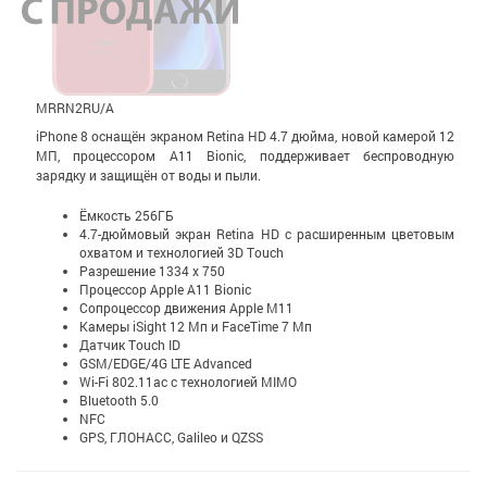
MRRN2RU/A
iPhone 8 оснащён экраном Retina HD 4.7 дюйма, новой камерой 12
МП, процессором A11 Bionic, поддерживает беспроводную
зарядку и защищён от воды и пыли.
Ёмкость 256ГБ
4.7-дюймовый экран Retina HD c расширенным цветовым
охватом и технологией 3D Touch
Разрешение 1334 x 750
Процессор Apple A11 Bionic
Сопроцессор движения Apple М11
Камеры iSight 12 Мп и FaceTime 7 Мп
Датчик Touch ID
GSM/EDGE/4G LTE Advanced
Wi-Fi 802.11ac с технологией MIMO
Bluetooth 5.0
NFC
GPS, ГЛОНАСС, Galileo и QZSS