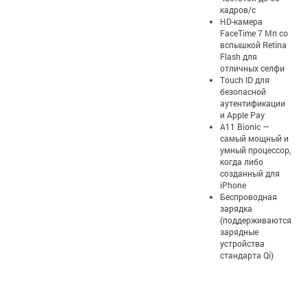
кадров/с
HD-камера
FaceTime 7 Мп со
вспышкой Retina
Flash для
отличных селфи
Touch ID для
безопасной
аутентификации
и Apple Pay
A11 Bionic —
самый мощный и
умный процессор,
когда либо
созданный для
iPhone
Беспроводная
зарядка
(поддерживаются
зарядные
устройства
стандарта Qi)