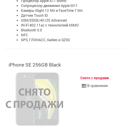
Процессор Apple A11 Bionic
Сопроцессор движения Apple М11
Камеры iSight 12 Мп и FaceTime 7 Мп
Датчик Touch ID
GSM/EDGE/4G LTE Advanced
Wi-Fi 802.11ac с технологией MIMO
Bluetooth 5.0
NFC
GPS, ГЛОНАСС, Galileo и QZSS
iPhone SE 256GB Black
Снято с продажи
В сравнение