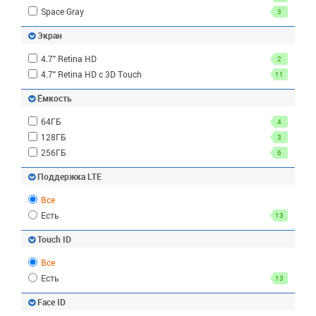
Space Gray
3
Экран
4.7" Retina HD
2
4.7" Retina HD с 3D Touch
11
Ёмкость
64ГБ
4
128ГБ
3
256ГБ
6
Поддержка LTE
Все
Есть
13
Touch ID
Все
Есть
13
Face ID