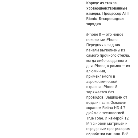
Корпус из стекла.
Усовершенствованные
камеры. Процессор A11
Bionic. Беспроводная
зарядка.
iPhone 8 — это новое
поколение iPhone.
Передняя и задняя
панели выполнены из
самого прочного стекла,
когда-либо созданного
для iPhone, а рамка — из
алюминия,
применяемого в
аэрокосмической
отрасли. iPhone 8
заряжается без
проводов. Защищён от
воды и пыли. Оснащён
экраном Retina HD 4.7
дюйма с технологией
True Tone. И камерой 12
Мп с новой матрицей и
передовым процессором
обработки сигнала. Всё