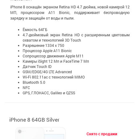
iPhone 8 оснащён экраном Retina HD 4.7 дюйма, новой камерой 12
МП, процессором A11 Bionic, поддерживает беспроводную
зарядку и защищён от воды и пыли.
Ёмкость 64ГБ
4.7-дюймовый экран Retina HD c расширенным цветовым
охватом и технологией 3D Touch
Разрешение 1334 x 750
Процессор Apple A11 Bionic
Сопроцессор движения Apple М11
Камеры iSight 12 Мп и FaceTime 7 Мп
Датчик Touch ID
GSM/EDGE/4G LTE Advanced
Wi-Fi 802.11ac с технологией MIMO
Bluetooth 5.0
NFC
GPS, ГЛОНАСС, Galileo и QZSS
iPhone 8 64GB Silver
Снято с продажи