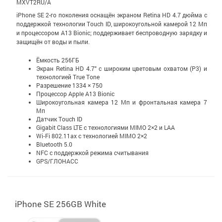
MXVT2RU/A
iPhone SE 2-го поколения оснащён экраном Retina HD 4.7 дюйма с
поддержкой технологии Touch ID, широкоугольной камерой 12 Мп
и процессором A13 Bionic; поддерживает беспроводную зарядку и
защищён от воды и пыли.
Ёмкость 256ГБ
Экран Retina HD 4.7" c широким цветовым охватом (P3) и
технологией True Tone
Разрешение 1334 × 750
Процессор Apple A13 Bionic
Широкоугольная камера 12 Мп и фронтальная камера 7
Мп
Датчик Touch ID
Gigabit Class LTE с технологиями MIMO 2×2 и LAA
Wi‑Fi 802.11ax с технологией MIMO 2×2
Bluetooth 5.0
NFC с поддержкой режима считывания
GPS/ГЛОНАСС
iPhone SE 256GB White