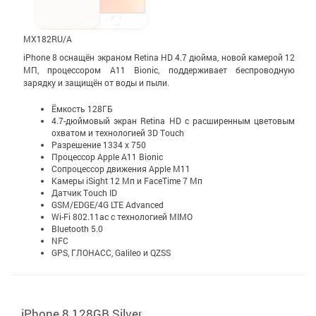
MX182RU/A
iPhone 8 оснащён экраном Retina HD 4.7 дюйма, новой камерой 12
МП, процессором A11 Bionic, поддерживает беспроводную
зарядку и защищён от воды и пыли.
Ёмкость 128ГБ
4.7-дюймовый экран Retina HD c расширенным цветовым
охватом и технологией 3D Touch
Разрешение 1334 x 750
Процессор Apple A11 Bionic
Сопроцессор движения Apple М11
Камеры iSight 12 Мп и FaceTime 7 Мп
Датчик Touch ID
GSM/EDGE/4G LTE Advanced
Wi-Fi 802.11ac с технологией MIMO
Bluetooth 5.0
NFC
GPS, ГЛОНАСС, Galileo и QZSS
iPhone 8 128GB Silver