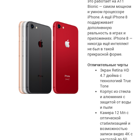
это работает на A11
Bionic — самом мощном
и умном процессоре
iPhone. А ещё iPhone 8
поддерживает
дополненную
реальность в играх и
приложениях. iPhone 8 —
никогда ещё интеллект
не был в такой
прекрасной форме.
Отличительные черты
Экран Retina HD
4.7 дюйма с
технологией True
Tone
Корпус из стекла
и алюминия с
защитой от воды
и пыли
Камера 12 Мп с
оптической
стабилизацией и
возможностью
записи видео 4K с
частотой до 60