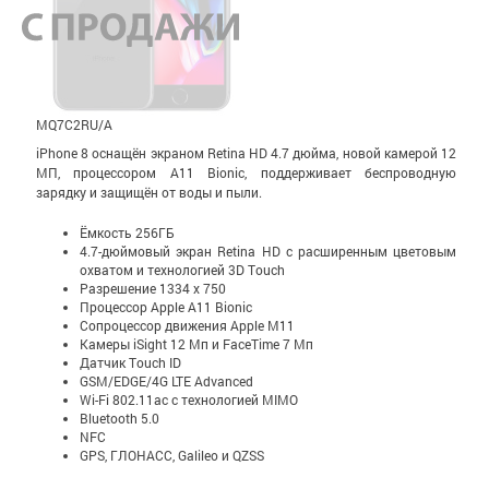
MQ7C2RU/A
iPhone 8 оснащён экраном Retina HD 4.7 дюйма, новой камерой 12
МП, процессором A11 Bionic, поддерживает беспроводную
зарядку и защищён от воды и пыли.
Ёмкость 256ГБ
4.7-дюймовый экран Retina HD c расширенным цветовым
охватом и технологией 3D Touch
Разрешение 1334 x 750
Процессор Apple A11 Bionic
Сопроцессор движения Apple М11
Камеры iSight 12 Мп и FaceTime 7 Мп
Датчик Touch ID
GSM/EDGE/4G LTE Advanced
Wi-Fi 802.11ac с технологией MIMO
Bluetooth 5.0
NFC
GPS, ГЛОНАСС, Galileo и QZSS