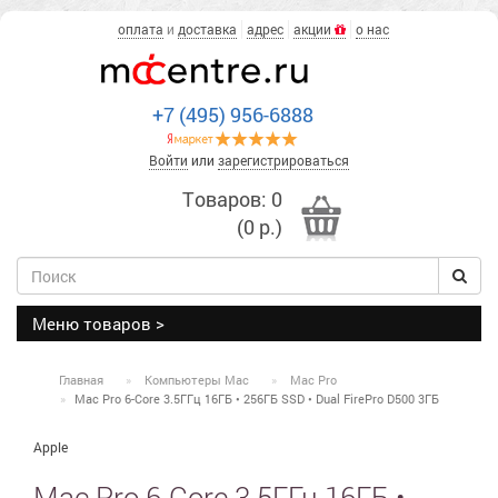
оплата
и
доставка
адрес
акции
о нас
+7 (495) 956-6888
Войти
или
зарегистрироваться
Товаров: 0
(0 р.)
Меню товаров >
Главная
Компьютеры Mac
Mac Pro
Mac Pro 6-Core 3.5ГГц 16ГБ • 256ГБ SSD • Dual FirePro D500 3ГБ
Apple
Mac Pro 6-Core 3.5ГГц 16ГБ •