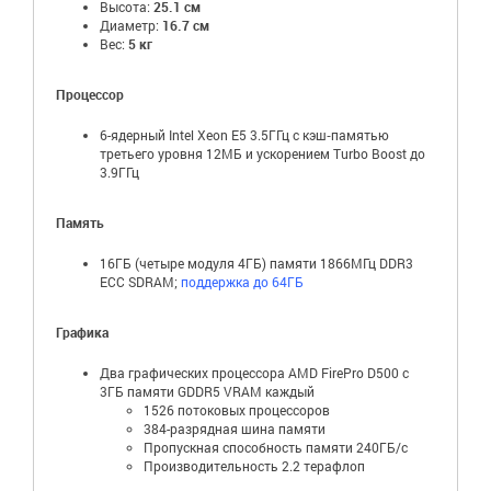
Высота:
25.1 см
Диаметр:
16.7 см
Вес:
5 кг
Процессор
6-ядерный Intel Xeon E5 3.5ГГц с кэш‑памятью
третьего уровня 12МБ и ускорением Turbo Boost до
3.9ГГц
Память
16ГБ (четыре модуля 4ГБ) памяти 1866МГц DDR3
ECC SDRAM;
поддержка до 64ГБ
Графика
Два графических процессора AMD FirePro D500 с
3ГБ памяти GDDR5 VRAM каждый
1526 потоковых процессоров
384-разрядная шина памяти
Пропускная способность памяти 240ГБ/с
Производительность 2.2 терафлоп