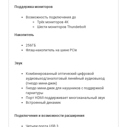
Поддержка мониторов
Возможность подключения до
Трёх мониторов 4K
Шести мониторов Thunderbolt
Накопитель
256ГБ
Флэш-накопитель на шине PCIe
Звук
Комбинированный оптический цифровой
аудиовыход/аналоговый линейный аудиовыход
(гнездо мини-джек)
Гнездо мини-джек для наушников с поддержкой
гарнитуры
Порт HDMI поддерживает многоканальный звук
Встроенный динамик
Подключения и возможности расширения
Четыре порта USB 3