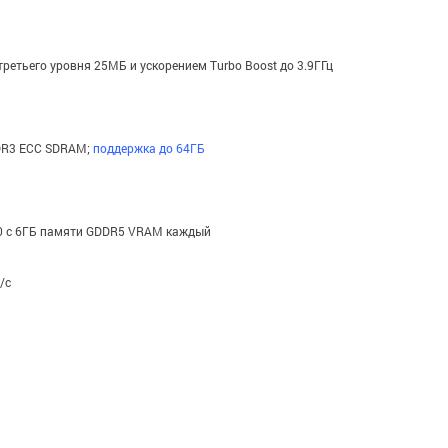
 третьего уровня 25МБ и ускорением Turbo Boost до 3.9ГГц
DDR3 ECC SDRAM;
поддержка до 64ГБ
00 с 6ГБ памяти GDDR5 VRAM каждый
/с