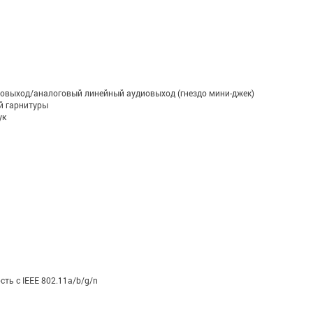
овыход/аналоговый линейный аудиовыход (гнездо мини-джек)
й гарнитуры
ук
сть с IEEE 802.11a/b/g/n