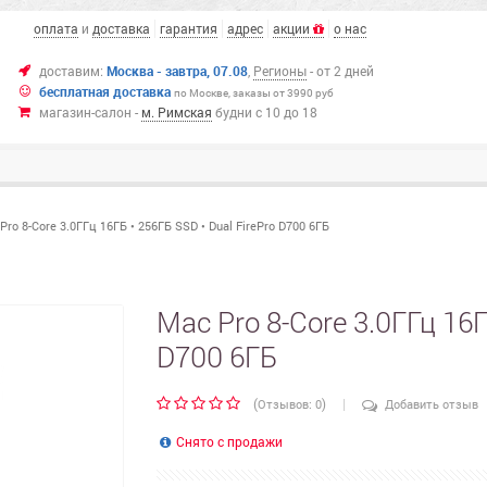
оплата
и
доставка
гарантия
адрес
акции
о нас
доставим:
Москва - завтра, 07.08
,
Регионы
- от 2 дней
бесплатная доставка
по Москве,
заказы от 3990 руб
магазин-салон -
м. Римская
будни с 10 до 18
Pro 8-Core 3.0ГГц 16ГБ • 256ГБ SSD • Dual FirePro D700 6ГБ
Mac Pro 8-Core 3.0ГГц 16Г
D700 6ГБ
|
(
)
Отзывов: 0
Добавить отзыв
Снято с продажи