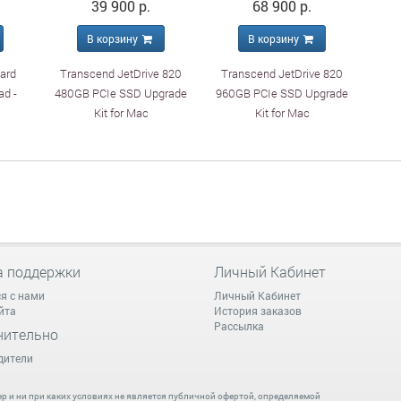
39 900 р.
68 900 р.
В корзину
В корзину
ard
Transcend JetDrive 820
Transcend JetDrive 820
ad -
480GB PCIe SSD Upgrade
960GB PCIe SSD Upgrade
Kit for Mac
Kit for Mac
а поддержки
Личный Кабинет
я с нами
Личный Кабинет
йта
История заказов
Рассылка
нительно
дители
 и ни при каких условиях не является публичной офертой, определяемой