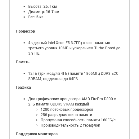
Высота:
25.1 см
Диаметр:
16.7 см
Вес:
5 кг
Процессор
4-ядерный Intel Xeon E5 3.7ГГц с кэш‑памятью
третьего уровня 10МБ и ускорением Turbo Boost до
3.9ГГц
Память
12ГБ (три модуля 4ГБ) памяти 1866МГц DDR3 ECC
SDRAM;
поддержка до 64ГБ
Графика
Два графических процессора AMD FirePro D300 с
2ГБ памяти GDDR5 VRAM каждый
1280 потоковых процессоров
256-разрядная шина памяти
Пропускная способность памяти 160ГБ/с
Производительность 2 терафлоп
Поддержка мониторов