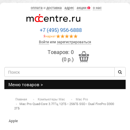
оплата
и
доставка
адрес
акции
о нас
+7 (495) 956-6888
Войти
или
зарегистрироваться
Товаров: 0
(0 р.)
Меню товаров >
Главная
Компьютеры Mac
Mac Pro
Mac Pro Quad-Core 3.7ГГц 12ГБ • 256ГБ SSD • Dual FirePro D300
2ГБ
Apple