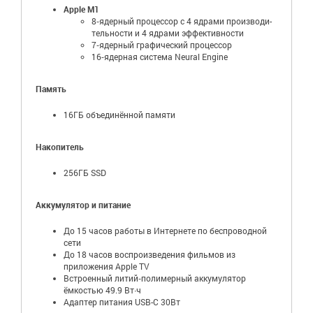
Apple M1
8‑ядерный процессор с 4 ядрами производи­
тельности и 4 ядрами эффективности
7‑ядерный графический процессор
16‑ядерная система Neural Engine
Память
16ГБ объединённой памяти
Накопитель
256ГБ SSD
Аккумулятор и питание
До 15 часов работы в Интернете по беспроводной
сети
До 18 часов воспроизведения фильмов из
приложения Apple TV
Встроенный литий‑полимерный аккумулятор
ёмкостью 49.9 Вт∙ч
Адаптер питания USB-C 30Вт