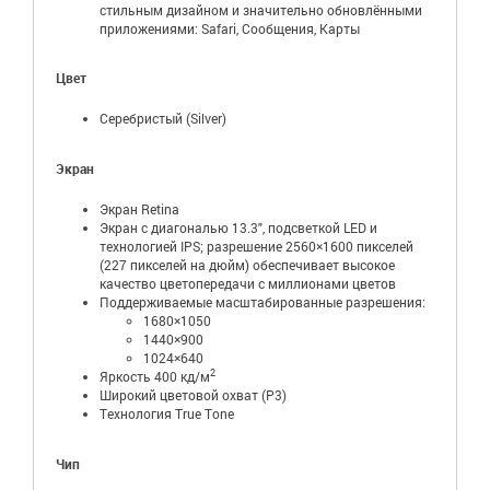
стильным дизайном и значительно обновлёнными
приложениями: Safari, Сообщения, Карты
Цвет
Серебристый (Silver)
Экран
Экран Retina
Экран с диагональю 13.3", подсветкой LED и
технологией IPS; разрешение 2560×1600 пикселей
(227 пикселей на дюйм) обеспечивает высокое
качество цветопередачи с миллионами цветов
Поддерживаемые масштабированные разрешения:
1680×1050
1440×900
1024×640
2
Яркость 400 кд/м
Широкий цветовой охват (P3)
Технология True Tone
Чип