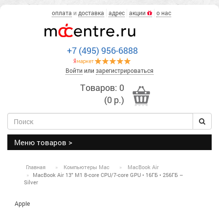
оплата
и
доставка
адрес
акции
о нас
+7 (495) 956-6888
Войти
или
зарегистрироваться
Товаров: 0
(0 р.)
Меню товаров >
Главная
Компьютеры Mac
MacBook Air
MacBook Air 13" M1 8-core CPU/7-core GPU • 16ГБ • 256ГБ –
Silver
Apple