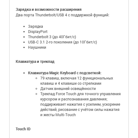
Зарядка и возможности расширения
Два порта Thunderbolt/USB 4 с поддержкой функций:
Зарядка
DisplayPort
Thunderbolt 3 (до 40Гбит/с)
USB‑C 3.1 2-го поколения (до 10Гбит/с)
Наушники
Клавиатура и трекпад
Клавиатура Magic Keyboard с подсветкой:
79 клавиш, включая 12 функциональных
клавиш и 4 клавиши со стрелками
Датчик внешней освещённости
Трекпад Force Touch для точного управления
курсором и распознавания давления;
поддерживает нажатия с усилием, ускорение
действий, рисование с учётом силы нажатия
и жесты Multi‑Touch
Touch ID