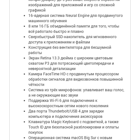
изображений для приложений и игр со сложной
графикой
16‑ядерная система Neural Engine для продвинутого
машинного обучения
8 или 16 ГБ объединённой памяти для того, чтобы
всё работало быстро и плавно
Сверхбыстрый SSD‑накопитель для мгновенного
доступа к приложениям и файлам
Конструкция без вентилятора для бесшумной
работы
Экран Retina 13.3 дюйма с широким цветовым
охватом P3 для потрясающей цветопередачи и
невероятной детализации
Камера FaceTime HD с продвинутым процессором
обработки сигналов для видеозвонков повышенной
чёткости
Система из трёх микрофонов: улавливает ваш голос,
а не окружающие вас звуки
Поддержка Wi‑Fi 6 для подключения к
высокоскоростным сетям нового поколения
Два порта Thunderbolt/USB 4 для зарядки
компьютера и подключения аксессуаров
Клавиатура Magic Keyboard с подсветкой, а также
Touch ID для безопасной разблокировки и оплаты
покупок
Операционная система macOS Big Sur с новым