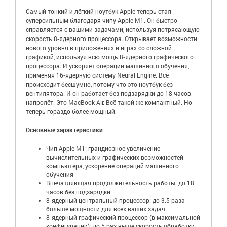
Самый тонкий и лёгкий ноутбук Apple теперь стал
суперсильным благодаря чипу Apple M1. Он быстро
справляется с вашими задачами, используя потрясающую
скорость 8‑ядерного процессора. Открывает возможности
нового уровня в приложениях и играх со сложной
графикой, используя всю мощь 8‑ядерного графического
процессора. И ускоряет операции машинного обучения,
применяя 16‑ядерную систему Neural Engine. Всё
происходит бесшумно, потому что это ноутбук без
вентилятора. И он работает без подзарядки до 18 часов
напролёт. Это MacBook Air. Всё такой же компактный. Но
теперь гораздо более мощный.
Основные характеристики
Чип Apple M1: грандиозное увеличение
вычислительных и графических возможностей
компьютера, ускорение операций машинного
обучения
Впечатляющая продолжительность работы: до 18
часов без подзарядки
8‑ядерный центральный процессор: до 3.5 раза
больше мощности для всех ваших задач
8‑ядерный графический процессор (в максимальной
конфигурации): до 5 раз выше скорость обработки