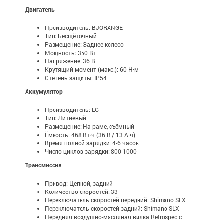
Двигатель
Производитель: BJORANGE
Тип: Бесщёточный
Размещение: Заднее колесо
Мощность: 350 Вт
Напряжение: 36 В
Крутящий момент (макс.): 60 Н·м
Степень защиты: IP54
Аккумулятор
Производитель: LG
Тип: Литиевый
Размещение: На раме, съёмный
Ёмкость: 468 Вт·ч (36 В / 13 А·ч)
Время полной зарядки: 4-6 часов
Число циклов зарядки:
800-1000
Трансмиссия
Привод: Цепной, задний
Количество скоростей: 33
Переключатель скоростей передний: Shimano SLX
Переключатель скоростей задний: Shimano SLX
Передняя воздушно-масляная вилка Retrospec с