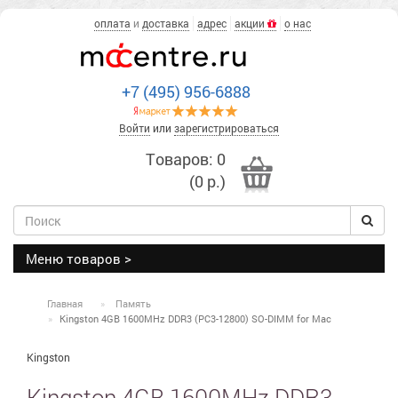
оплата
и
доставка
адрес
акции
о нас
+7 (495) 956-6888
Войти
или
зарегистрироваться
Товаров: 0
(0 р.)
Меню товаров >
Главная
Память
Kingston 4GB 1600MHz DDR3 (PC3-12800) SO-DIMM for Mac
Kingston
Kingston 4GB 1600MHz DDR3