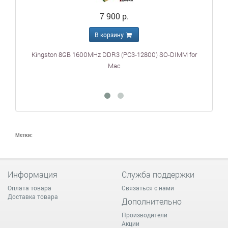
7 900 р.
В корзину
Kingston 8GB 1600MHz DDR3 (PC3-12800) SO-DIMM for
Tra
Mac
Метки:
Информация
Служба поддержки
Оплата товара
Связаться с нами
Доставка товара
Дополнительно
Производители
Акции