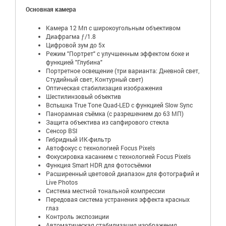
Основная камера
Камера 12 Мп с широкоугольным объективом
Диафрагма ƒ/1.8
Цифровой зум до 5x
Режим "Портрет" с улучшенным эффектом боке и
функцией "Глубина"
Портретное освещение (три варианта: Дневной свет,
Студийный свет, Контурный свет)
Оптическая стабилизация изображения
Шестилинзовый объектив
Вспышка True Tone Quad-LED с функцией Slow Sync
Панорамная съёмка (с разрешением до 63 МП)
Защита объектива из сапфирового стекла
Сенсор BSI
Гибридный ИК-фильтр
Автофокус с технологией Focus Pixels
Фокусировка касанием с технологией Focus Pixels
Функция Smart HDR для фотосъёмки
Расширенный цветовой диапазон для фотографий и
Live Photos
Система местной тональной компрессии
Передовая система устранения эффекта красных
глаз
Контроль экспозиции
Автоматическая стабилизация изображения