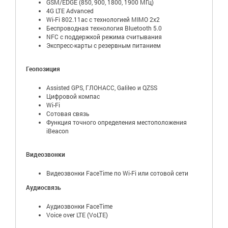
GSM/EDGE (850, 900, 1800, 1900 МГц)
4G LTE Advanced
Wi-Fi 802.11ac с технологией MIMO 2x2
Беспроводная технология Bluetooth 5.0
NFC с поддержкой режима считывания
Экспресс-карты с резервным питанием
Геопозиция
Assisted GPS, ГЛОНАСС, Galileo и QZSS
Цифровой компас
Wi-Fi
Сотовая связь
Функция точного определения местоположения
iBeacon
Видеозвонки
Видеозвонки FaceTime по Wi-Fi или сотовой сети
Аудиосвязь
Аудиозвонки FaceTime
Voice over LTE (VoLTE)