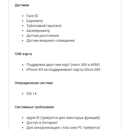
Датчики
Face ID
Барометр
Трёхосевой гироскоп
Акселерометр
Датчик расстояния
Датчик внешнего освещения
SIM-карта
Поддержка двух сим‑карт (nano‑SIM и eSIM)
iPhone XR не поддерживает карты Micro-SIM
Операционная система
iOS 14
Системные требования
Apple ID (требуется для некоторых функций)
Доступ в Интернет
Для синхронизации с Mac или PC требуется: