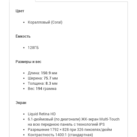
Цвет
Коралловый (Coral)
Ёмкость
128ГБ
Размеры и вес
Длина:
150.9
мм
Ширина:
75.7
мм
Толщина:
8.3
мм
Вес:
194
грамма
Экран
Liquid Retina HD
6.1-дюймовый (по диагонали) ЖК‑экран Multi‑Touch
на всю переднюю панель с технологией IPS
Разрешение 1792 × 828 при 326 пикселях/дюйм
Контрастность 1400:1 (стандартная)