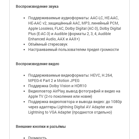
Воспроизведение звука
Поддерживаемые аудиоформаты: AAC-LC, HE-AAC,
HE-AAC v2, защищённый AAC, MP3, линейный PCM,
Apple Lossless, FLAC, Dolby Digital (AC-3), Dolby Digital
Plus (E-AC-3) и Audible (форматы 2, 3, 4, Audible
Enhanced Audio, AAX и AAX+)
Объёмный стереозвук
Настраиваемый пользователем предел громкости
Воспроизведение видео
Поддерживаемые видеоформаты: HEVC, H.264,
MPEG-4 Part 2 и Motion JPEG
Поддержка Dolby Vision и HDR10
Видеоповтор AirPlay, вывод фотографий и видео на
Apple TV (2-го поколения или новее)
Поддержка видеоповтора и вывода видео: до 1080p
через адаптеры Lightning Digital AV Adapter или
Lightning to VGA Adapter (продаются отдельно)
Внешние кнопки и разъёмы
Громкость