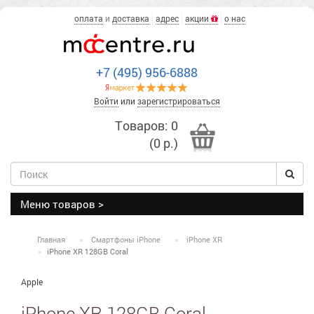
оплата
и
доставка
адрес
акции
о нас
+7 (495) 956-6888
Войти
или
зарегистрироваться
Товаров: 0
(0 р.)
Меню товаров >
Главная
Смартфоны iPhone
iPhone XR
iPhone XR 128GB Coral
Apple
iPhone XR 128GB Coral