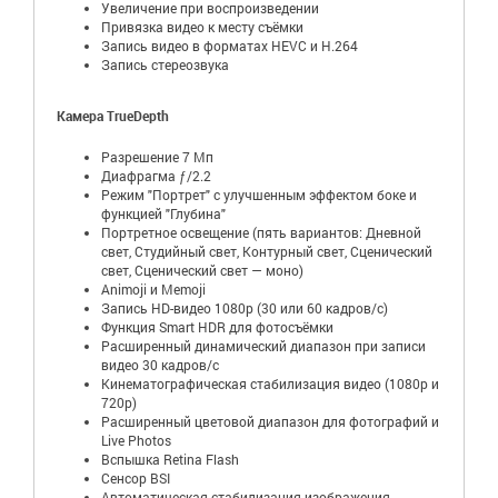
Увеличение при воспроизведении
Привязка видео к месту съёмки
Запись видео в форматах HEVC и H.264
Запись стереозвука
Камера TrueDepth
Разрешение 7 Мп
Диафрагма ƒ/2.2
Режим "Портрет" с улучшенным эффектом боке и
функцией "Глубина"
Портретное освещение (пять вариантов: Дневной
свет, Студийный свет, Контурный свет, Сценический
свет, Сценический свет — моно)
Animoji и Memoji
Запись HD-видео 1080p (30 или 60 кадров/ с)
Функция Smart HDR для фотосъёмки
Расширенный динамический диапазон при записи
видео 30 кадров/ с
Кинематографическая стабилизация видео (1080p и
720p)
Расширенный цветовой диапазон для фотографий и
Live Photos
Вспышка Retina Flash
Сенсор BSI
Автоматическая стабилизация изображения