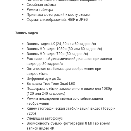
Серийная съëмка
Режим таймера
Привязка фотографий к месту съёмки
Форматы изображений: HEIF и JPEG
Запись видео
Запись видео 4K (24, 30 или 60 кадров/с)
Запись HD-видео 1080p (30 или 60 кадров/с)
Запись HD-видео 720p (30 кадров/с)
Расширенный динамический диапазон при записи
видео до 30 кадров/ с
Оптическая стабилизация изображения при
видеосъёмке
Цифровой зум до 3x
Вспышка True Tone Quad-LED
Поддержка съёмки замедленного видео для 1080р
(120 или 240 кадров/с)
Режим покадровой съёмки со стабилизацией
изображения
Кинематографическая стабилизация видео (1080p и
720p)
Следящий автофокус
Возможность съёмки фотографий 8 МП во время
записи видео 4K