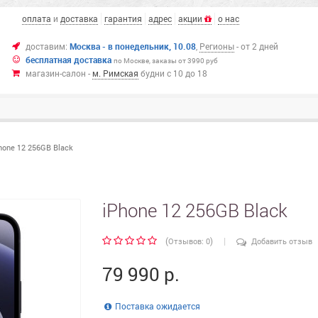
оплата
и
доставка
гарантия
адрес
акции
о нас
доставим:
Москва -
в понедельник,
10.08
,
Регионы
- от 2 дней
бесплатная доставка
по Москве,
заказы от 3990 руб
магазин-салон -
м. Римская
будни с 10 до 18
hone 12 256GB Black
iPhone 12 256GB Black
|
(
)
Отзывов: 0
Добавить отзыв
79 990 р.
Поставка ожидается