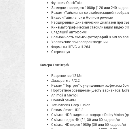
Функция QuickTake
Замедленное видео 1080р (120 или 240 кадров
Режим «Таймлапс» со стабилизацией изобра
Видео «Таймлапс» в Ночном режиме
Расширенный динамический диапазон при съём
Кинематографическая стабилизация видео (4K
Следящий автофокус
Возможность съёмки фотографий 8 Мп во вре
Увеличение при воспроизведении
Форматы HEVC и H.264
Стереозвук
Камера TrueDepth
Разрешение 12 Мп
Диафрагма ƒ/2.2
Режим "Портрет" с улучшенным эффектом боке
Портретное освещение (шесть вариантов: Естес
Animoji и Memoji
Ночной режим
Технология Deep Fusion
Режим Smart HDR 3
Съёмка HDR‑видео в стандарте Dolby Vision (д
Съёмка видео 4K (24, 30 или 60 кадров/с)
Съёмка HD-видео 1080p (30 или 60 кадров/с)