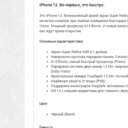
iPhone 12. Во-первых, это быстро.
Это iPhone 12. Великолепный яркий экран Super Reti
качество снимков при слабом освещении благодаря Н
Vision. Мощный процессор A14 Bionic. И новые акс
вас ждут яркие открытия.
Основные характеристики
Экран Super Retina XDR 6.1 дюйма
Невероятно прочная передняя панель Ceramic 
A14 Bionic, самый быстрый процессор iPhone
Передовая система двух камер 12 Мп: сверхш
Dolby Vision
Фронтальная камера TrueDepth 12 Мп: Ночной 
Надёжная защита от воды (IP68)
Поддержка аксессуаров MagSafe: мгновенно 
iOS 14 с новыми виджетами для главного эк
Цвет
Чёрный (Black)
Ёмкость