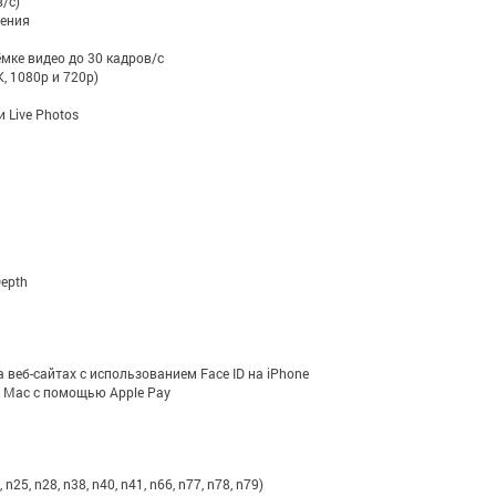
/с)
жения
мке видео до 30 кадров/с
, 1080p и 720p)
 Live Photos
epth
 веб-сайтах с использованием Face ID на iPhone
 Mac с помощью Apple Pay
 n25, n28, n38, n40, n41, n66, n77, n78, n79)