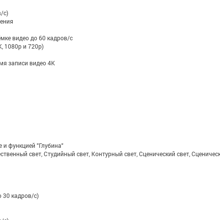
/с)
жения
ке видео до 60 кадров/ с
, 1080p и 720p)
мя записи видео 4K
 и функцией "Глубина"
твенный свет, Студийный свет, Контурный свет, Сценический свет, Сценическ
о 30 кадров/с)