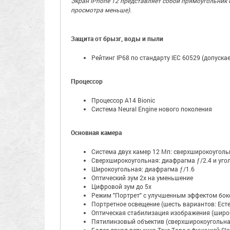
Экран iPhone 12 представляет собой прямоугольник 
просмотра меньше).
Защита от брызг, воды и пыли
Рейтинг IP68 по стандарту IEC 60529 (допуска
Процессор
Процессор A14 Bionic
Система Neural Engine нового поколения
Основная камера
Система двух камер 12 Мп: сверхширокоугол
Сверхширокоугольная: диафрагма ƒ/2.4 и угол
Широкоугольная: диафрагма ƒ/1.6
Оптический зум 2x на уменьшение
Цифровой зум до 5x
Режим "Портрет" с улучшенным эффектом боке
Портретное освещение (шесть вариантов: Естес
Оптическая стабилизация изображения (широ
Пятилинзовый объектив (сверхширокоугольна