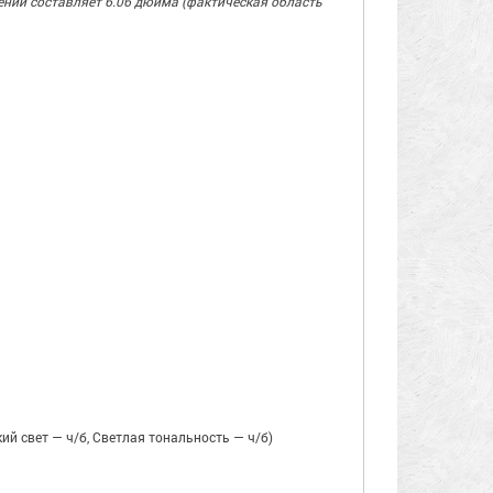
ений составляет 6.06 дюйма (фактическая область
ий свет — ч/б, Светлая тональность — ч/б)