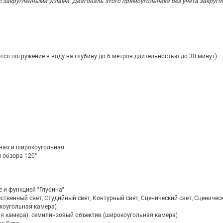
с закруглёнными углами. Диагональ этого прямоугольника без учёта закругл
ется погружение в воду на глубину до 6 метров длительностью до 30 минут)
ьная и широкоугольная
 обзора 120°
 и функцией "Глубина"
твенный свет, Студийный свет, Контурный свет, Сценический свет, Сценическ
коугольная камера)
я камера); семилинзовый объектив (широкоугольная камера)