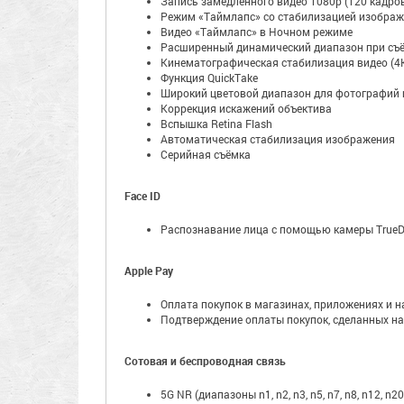
Запись замедленного видео 1080р (120 кадров
Режим «Таймлапс» со стабилизацией изобра
Видео «Таймлапс» в Ночном режиме
Расширенный динамический диапазон при съё
Кинематографическая стабилизация видео (4K
Функция QuickTake
Широкий цветовой диапазон для фотографий и
Коррекция искажений объектива
Вспышка Retina Flash
Автоматическая стабилизация изображения
Серийная съëмка
Face ID
Распознавание лица с помощью камеры TrueD
Apple Pay
Оплата покупок в магазинах, приложениях и на
Подтверждение оплаты покупок, сделанных на
Сотовая и беспроводная связь
5G NR (диапазоны n1, n2, n3, n5, n7, n8, n12, n20,