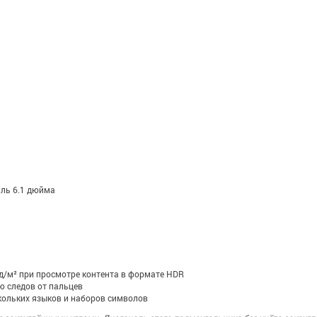
аль 6.1 дюйма
 кд/м² при просмотре контента в формате HDR
ю следов от пальцев
ольких языков и наборов символов