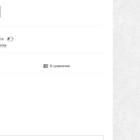
еля
ром
В сравнение