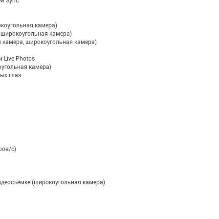
ow Sync
окоугольная камера)
 широкоугольная камера)
я камера, широкоугольная камера)
 Live Photos
оугольная камера)
ых глаз
ров/с)
идеосъёмке (широкоугольная камера)