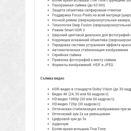
Более яркая вспышка True Tone с функцией Sl
Панорамная съёмка (до 63 Мп)
Защита объектива сапфировым стеклом
Поддержка Focus Pixels на всей матрице (шир
Ночной режим (сверхширокоугольная камера,
Технология Deep Fusion (сверхширокоугольна
Режим Smart HDR 3
Широкий цветовой диапазон для фотографий и
Коррекция искажений объектива (сверхширок
Передовая система устранения эффекта красн
Автоматическая стабилизация изображения
Серийная съёмка
Привязка фотографий к месту съёмки
Форматы изображений: HEIF и JPEG
Съёмка видео
HDR‑видео в стандарте Dolby Vision (до 30 кад
Видео 4K (24, 30 или 60 кадров/с)
HD-видео 1080p (30 или 60 кадров/с)
HD-видео 720p (30 кадров/с)
Оптическая стабилизация изображения при в
Оптический зум 2x на уменьшение
Цифровой зум до 3x
Аудиозум
Более яркая вспышка True Tone