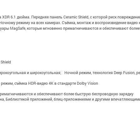
na XDR 6.1 дюйма. Передняя панель Ceramic Shield, с которой риск поврежден
очному режиму на всех камерах. Съёмка, монтаж и воспроизведение видео 
ессуары MagSafe, которые мгновенно примагничиваются и обеспечивают боле
Shield
ирокоугольная и широкоугольная; Ночной режим, технология Deep Fusion, ре
режим, съёмка HDR‑видео 4K в стандарте Dolby Vision
примагничиваются и обеспечивают более быструю беспроводную зарядку
рана, Библиотекой приложений, блиц‑приложениями и другими впечатляющи