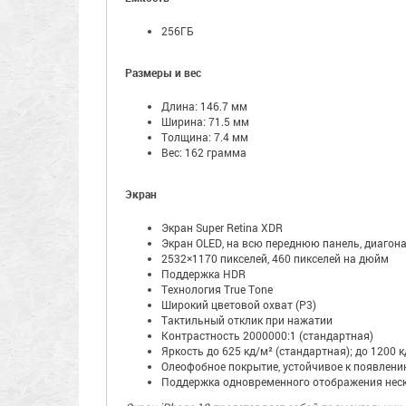
256ГБ
Размеры и вес
Длина: 146.7 мм
Ширина: 71.5 мм
Толщина: 7.4 мм
Вес: 162 грамма
Экран
Экран Super Retina XDR
Экран OLED, на всю переднюю панель, диагон
2532×1170 пикселей, 460 пикселей на дюйм
Поддержка HDR
Технология True Tone
Широкий цветовой охват (P3)
Тактильный отклик при нажатии
Контрастность 2000000:1 (стандартная)
Яркость до 625 кд/м² (стандартная); до 1200
Олеофобное покрытие, устойчивое к появлени
Поддержка одновременного отображения неск