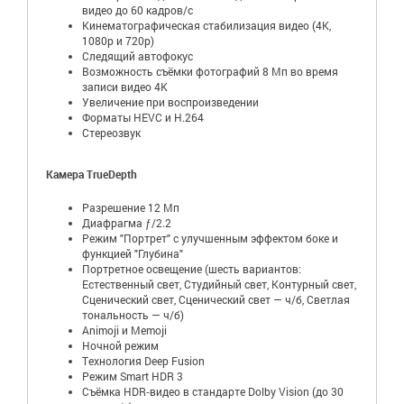
видео до 60 кадров/ с
Кинематографическая стабилизация видео (4K,
1080p и 720p)
Следящий автофокус
Возможность съёмки фотографий 8 Мп во время
записи видео 4K
Увеличение при воспроизведении
Форматы HEVC и H.264
Стереозвук
Камера TrueDepth
Разрешение 12 Мп
Диафрагма ƒ/2.2
Режим "Портрет" с улучшенным эффектом боке и
функцией "Глубина"
Портретное освещение (шесть вариантов:
Естественный свет, Студийный свет, Контурный свет,
Сценический свет, Сценический свет — ч/б, Светлая
тональность — ч/б)
Animoji и Memoji
Ночной режим
Технология Deep Fusion
Режим Smart HDR 3
Съёмка HDR‑видео в стандарте Dolby Vision (до 30