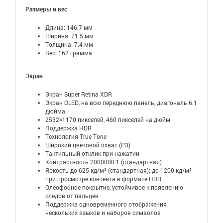
Размеры и вес
Длина: 146.7 мм
Ширина: 71.5 мм
Толщина: 7.4 мм
Вес: 162 грамма
Экран
Экран Super Retina XDR
Экран OLED, на всю переднюю панель, диагональ 6.1
дюйма
2532×1170 пикселей, 460 пикселей на дюйм
Поддержка HDR
Технология True Tone
Широкий цветовой охват (P3)
Тактильный отклик при нажатии
Контрастность 2000000:1 (стандартная)
Яркость до 625 кд/м² (стандартная); до 1200 кд/м²
при просмотре контента в формате HDR
Олеофобное покрытие, устойчивое к появлению
следов от пальцев
Поддержка одновременного отображения
нескольких языков и наборов символов