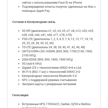
сайтах с использованием Face ID на iPhone
Подтверждение оплаты покупок, сделанных на Mac с
помощью Apple Pay
Сотовая и беспроводная связь
5G NR (диапазоны n1, n2, n3, n5, n7, n8, n12, n20, n25,
n28, n38, n40, n41, n66, n77, n78, n79)
FDD‑LTE (диапазоны 1, 2, 3, 4, 5, 7, 8, 12, 13, 17, 18, 19,
20, 25, 26, 28, 30, 32, 66)
TD‑LTE (диапазоны 34, 38, 39, 40, 41, 42, 46, 48)
UMTS/HSPA+/DC‑HSDPA (850, 900, 1700/2100, 1900,
2100 МГц)
GSM/EDGE (850, 900, 1800, 1900 МГц)
5G (sub-6 GHz)
Gigabit LTE с технологиями MIMO 4×4 и LAA
Wi‑Fi 6 (802.11ax) с технологией MIMO 2×2
Беспроводная технология Bluetooth 5.0
NFC с поддержкой режима считывания
Экспресс-карты с резервным питанием
Геопозиция
Встроенные GPS, ГЛОНАСС, Galileo, QZSS и BeiDou
Цифровой компас