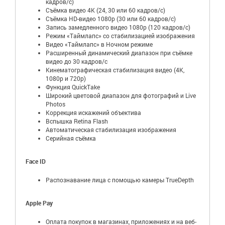
кадров/с)
Съёмка видео 4K (24, 30 или 60 кадров/с)
Съёмка HD-видео 1080p (30 или 60 кадров/с)
Запись замедленного видео 1080р (120 кадров/с)
Режим «Таймлапс» со стабилизацией изображения
Видео «Таймлапс» в Ночном режиме
Расширенный динамический диапазон при съёмке
видео до 30 кадров/с
Кинематографическая стабилизация видео (4K,
1080p и 720p)
Функция QuickTake
Широкий цветовой диапазон для фотографий и Live
Photos
Коррекция искажений объектива
Вспышка Retina Flash
Автоматическая стабилизация изображения
Серийная съëмка
Face ID
Распознавание лица с помощью камеры TrueDepth
Apple Pay
Оплата покупок в магазинах, приложениях и на веб-