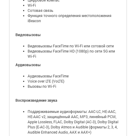
Wi-Fi
Сотовая связь
Функция точного определения местоположения
iBeacon
Видеовызовы
Видеовызовы FaceTime по Wi-Fi или сотовой сети
Видеовызовы FaceTime HD (1080p) по сети 5G или
Wi‑Fi
Аудиовызовы
Аудиовызовы FaceTime
Voice over LTE (VoLTE)
Вызовы по Wi‑Fi
Воспроизведение звука
Поддерживаемые аудиоформаты: AAC-LC, HE-AAC,
HE-AAC v2, защищённый AAC, MP3, линейный PCM,
Apple Lossless, FLAC, Dolby Digital (AC-3), Dolby Digital
Plus (E-AC-3), Dolby Atmos и Audible (форматы 2, 3, 4,
Audible Enhanced Audio, AAX и AAX+)