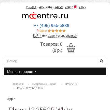
оплата
и
доставка
адрес
акции
о нас
+7 (495) 956-6888
Войти
или
зарегистрироваться
Товаров: 0
(0 р.)
Меню товаров >
Главная
Смартфоны iPhone
iPhone 12
iPhone 12 256GB White
Apple
iPhone 12 256GB White