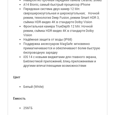
A14 Bionic, самый быстрый процессор iPhone
Передовая система двух камер 12 Мп:
сверхширокоугольная и широкоугольная; Ночной
режим, технология Deep Fusion, режим Smart HDR 3,
съёмка HDR‑видео 4K в стандарте Dolby Vision
Фронтальная камера TrueDepth 12 Мп: Ночной
режим, съёмка HDR‑видео 4K в стандарте Dolby
Vision
Надёжная защита от воды (IP68)
Поддержка аксессуаров MagSafe: мгновенно
примагничиваются и обеспечивают более быструю
беспроводную зарядку
iOS 14 с новыми виджетами для главного экрана,
Библиотекой приложений, блиц‑приложениями и
другими впечатляющими возможностями
Цвет
Белый (White)
Ёмкость
256ГБ