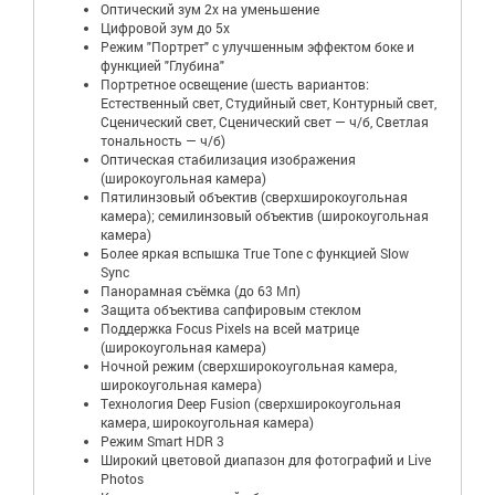
Оптический зум 2x на уменьшение
Цифровой зум до 5x
Режим "Портрет" с улучшенным эффектом боке и
функцией "Глубина"
Портретное освещение (шесть вариантов:
Естественный свет, Студийный свет, Контурный свет,
Сценический свет, Сценический свет — ч/б, Светлая
тональность — ч/б)
Оптическая стабилизация изображения
(широкоугольная камера)
Пятилинзовый объектив (сверхширокоугольная
камера); семилинзовый объектив (широкоугольная
камера)
Более яркая вспышка True Tone с функцией Slow
Sync
Панорамная съёмка (до 63 Мп)
Защита объектива сапфировым стеклом
Поддержка Focus Pixels на всей матрице
(широкоугольная камера)
Ночной режим (сверхширокоугольная камера,
широкоугольная камера)
Технология Deep Fusion (сверхширокоугольная
камера, широкоугольная камера)
Режим Smart HDR 3
Широкий цветовой диапазон для фотографий и Live
Photos