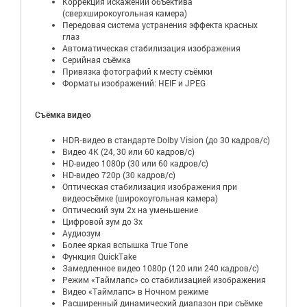
Коррекция искажений объектива
(сверхширокоугольная камера)
Передовая система устранения эффекта красных
глаз
Автоматическая стабилизация изображения
Серийная съёмка
Привязка фотографий к месту съёмки
Форматы изображений: HEIF и JPEG
Съёмка видео
HDR‑видео в стандарте Dolby Vision (до 30 кадров/с)
Видео 4K (24, 30 или 60 кадров/с)
HD-видео 1080p (30 или 60 кадров/с)
HD-видео 720p (30 кадров/с)
Оптическая стабилизация изображения при
видеосъёмке (широкоугольная камера)
Оптический зум 2x на уменьшение
Цифровой зум до 3x
Аудиозум
Более яркая вспышка True Tone
Функция QuickTake
Замедленное видео 1080р (120 или 240 кадров/с)
Режим «Таймлапс» со стабилизацией изображения
Видео «Таймлапс» в Ночном режиме
Расширенный динамический диапазон при съёмке