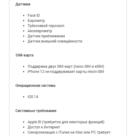
Датчики
Face ID
Барометр
Трёхосевой гироскоп
Акселерометр
Датчик приближения
Датчик внешней освещённости
SIM-карта
Поддержка двух SIM‑карт (nano‑SIM и eSIM)
iPhone 12 не поддерживает карты micro-SIM
Операционная система
iOS 14
Системные требования
Apple ID (требуется для некоторых функций)
Доступ к Интернет
Синхронизация с iTunes на Mac или PC требует: