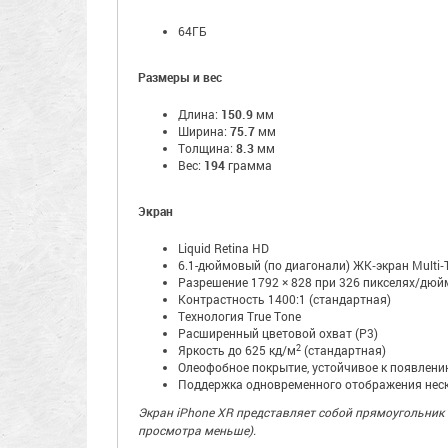
64ГБ
Размеры и вес
Длина:
150.9
мм
Ширина:
75.7
мм
Толщина:
8.3
мм
Вес:
194
грамма
Экран
Liquid Retina HD
6.1-дюймовый (по диагонали) ЖК‑экран Multi‑
Разрешение 1792 × 828 при 326 пикселях/дюй
Контрастность 1400:1 (стандартная)
Технология True Tone
Расширенный цветовой охват (P3)
2
Яркость до 625 кд/м
(стандартная)
Олеофобное покрытие, устойчивое к появлени
Поддержка одновременного отображения неск
Экран iPhone XR представляет собой прямоугольник 
просмотра меньше).