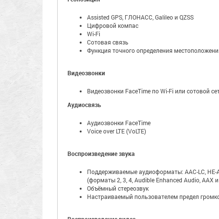
Assisted GPS, ГЛОНАСС, Galileo и QZSS
Цифровой компас
Wi-Fi
Сотовая связь
Функция точного определения местоположени
Видеозвонки
Видеозвонки FaceTime по Wi-Fi или сотовой се
Аудиосвязь
Аудиозвонки FaceTime
Voice over LTE (VoLTE)
Воспроизведение звука
Поддерживаемые аудиоформаты: AAC-LC, HE-AAC, 
(форматы 2, 3, 4, Audible Enhanced Audio, AAX 
Объёмный стереозвук
Настраиваемый пользователем предел громк