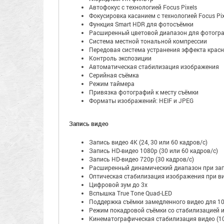
Автофокус с технологией Focus Pixels
Фокусировка касанием с технологией Focus Pix
Функция Smart HDR для фотосъёмки
Расширенный цветовой диапазон для фотограф
Система местной тональной компрессии
Передовая система устранения эффекта красн
Контроль экспозиции
Автоматическая стабилизация изображения
Серийная съëмка
Режим таймера
Привязка фотографий к месту съёмки
Форматы изображений: HEIF и JPEG
Запись видео
Запись видео 4K (24, 30 или 60 кадров/с)
Запись HD-видео 1080p (30 или 60 кадров/с)
Запись HD-видео 720p (30 кадров/с)
Расширенный динамический диапазон при запи
Оптическая стабилизация изображения при в
Цифровой зум до 3x
Вспышка True Tone Quad-LED
Поддержка съёмки замедленного видео для 10
Режим покадровой съёмки со стабилизацией 
Кинематографическая стабилизация видео (10