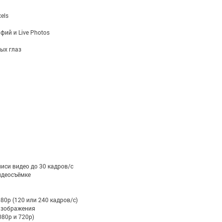
els
ий и Live Photos
ых глаз
си видео до 30 кадров/ с
идеосъёмке
80р (120 или 240 кадров/с)
изображения
80p и 720p)