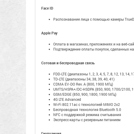
Face ID
Распознавание лица с помощью камеры TrueD
Apple Pay
Оплата в магазинах, приложениях и на веб-сай
Подтверждение оплаты покупок, сделанных на
Сотовая и беспроводная связь
FDD‑LTE (диапазоны 1, 2, 3, 4, 5, 7, 8, 12, 13, 14, 17
TD‑LTE (диапазоны 34, 38, 39, 40, 41)
CDMA EV‑DO Rev. A (800, 1900 МГц)
UMTS/HSPA+/DC-HSDPA (850, 900, 1700/2100, 1
GSM/EDGE (850, 900, 1800, 1900 МГц)
4G LTE Advanced
Wi-Fi 802.11ac с технологией MIMO 2x2
Беспроводная технология Bluetooth 5.0
NFC с поддержкой режима считывания
Экспресс-карты с резервным питанием
Геопозиция