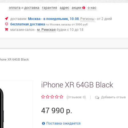
оплата
и
доставка
гарантия
адрес
акции
о нас
доставим:
Москва -
в понедельник,
10.08
,
Регионы
- от 2 дней
бесплатная доставка
по Москве,
заказы от 3990 руб
магазин-салон -
м. Римская
будни с 10 до 18
Phone XR 64GB Black
iPhone XR 64GB Black
|
(
)
Отзывов: 0
Добавить отзыв
47 990 р.
Поставка ожидается