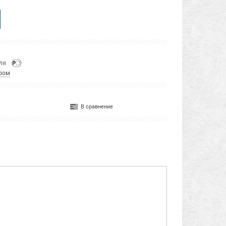
еля
ром
В сравнение