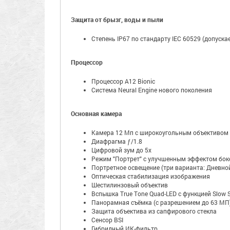
Защита от брызг, воды и пыли
Степень IP67 по стандарту IEC 60529 (допуска
Процессор
Процессор A12 Bionic
Система Neural Engine нового поколения
Основная камера
Камера 12 Мп с широкоугольным объективом
Диафрагма ƒ/1.8
Цифровой зум до 5x
Режим "Портрет" с улучшенным эффектом боке
Портретное освещение (три варианта: Дневной
Оптическая стабилизация изображения
Шестилинзовый объектив
Вспышка True Tone Quad-LED с функцией Slow 
Панорамная съёмка (с разрешением до 63 МП
Защита объектива из сапфирового стекла
Сенсор BSI
Гибридный ИК-фильтр