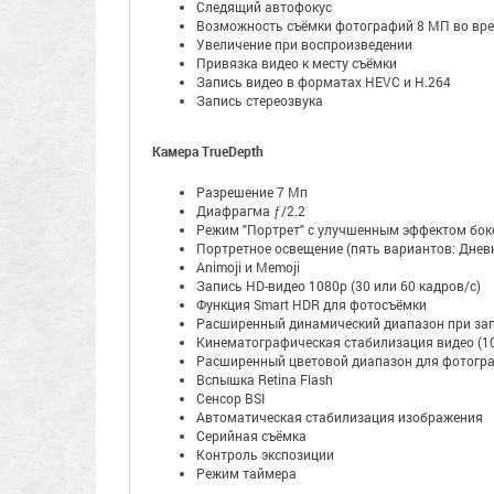
Следящий автофокус
Возможность съёмки фотографий 8 МП во вре
Увеличение при воспроизведении
Привязка видео к месту съёмки
Запись видео в форматах HEVC и H.264
Запись стереозвука
Камера TrueDepth
Разрешение 7 Мп
Диафрагма ƒ/2.2
Режим "Портрет" с улучшенным эффектом боке
Портретное освещение (пять вариантов: Дневн
Animoji и Memoji
Запись HD-видео 1080p (30 или 60 кадров/ с)
Функция Smart HDR для фотосъёмки
Расширенный динамический диапазон при запи
Кинематографическая стабилизация видео (10
Расширенный цветовой диапазон для фотограф
Вспышка Retina Flash
Сенсор BSI
Автоматическая стабилизация изображения
Серийная съëмка
Контроль экспозиции
Режим таймера