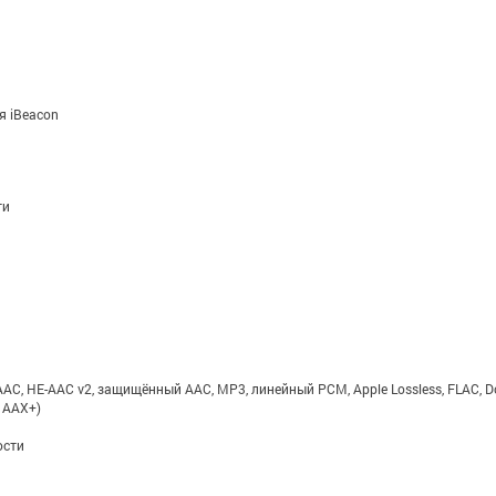
я iBeacon
ти
HE-AAC v2, защищённый AAC, MP3, линейный PCM, Apple Lossless, FLAC, Dolby Di
и AAX+)
ости