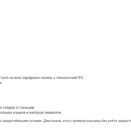
Touch на всю переднюю панель с технологией IPS
м
ю следов от пальцев
ольких языков и наборов символов
с закруглёнными углами. Диагональ этого прямоугольника без учёта закруг