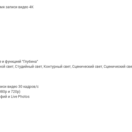
мя записи видео 4K
 и функцией "Глубина"
ой свет, Студийный свет, Контурный свет, Сценический свет, Сценический св
си видео 30 кадров/ с
80p и 720p)
ий и Live Photos