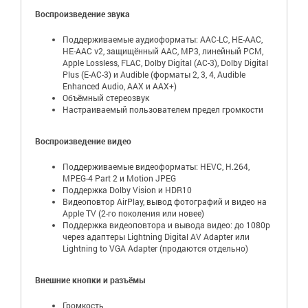
Воспроизведение звука
Поддерживаемые аудиоформаты: AAC-LC, HE-AAC,
HE-AAC v2, защищённый AAC, MP3, линейный PCM,
Apple Lossless, FLAC, Dolby Digital (AC-3), Dolby Digital
Plus (E-AC-3) и Audible (форматы 2, 3, 4, Audible
Enhanced Audio, AAX и AAX+)
Объёмный стереозвук
Настраиваемый пользователем предел громкости
Воспроизведение видео
Поддерживаемые видеоформаты: HEVC, H.264,
MPEG-4 Part 2 и Motion JPEG
Поддержка Dolby Vision и HDR10
Видеоповтор AirPlay, вывод фотографий и видео на
Apple TV (2-го поколения или новее)
Поддержка видеоповтора и вывода видео: до 1080p
через адаптеры Lightning Digital AV Adapter или
Lightning to VGA Adapter (продаются отдельно)
Внешние кнопки и разъёмы
Громкость