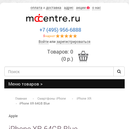
оплата
и
доставка
адрес
акции
о нас
+7 (495) 956-6888
Войти
или
зарегистрироваться
Товаров: 0
(0 р.)
Меню товаров >
Главная
Смартфоны iPhone
iPhone XR
iPhone XR 64GB Blue
Apple
iPhone XR 64GB Blue