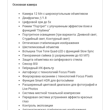
Основная камера
Камера 12 Мп с широкоугольным объективом
Диафрагма ƒ/1.8
Цифровой зум до 5x
Режим "Портрет" с улучшенным эффектом боке и
функцией "Глубина"
Портретное освещение (три варианта: Дневной свет,
Студийный свет, Контурный свет)
Оптическая стабилизация изображения
Шестилинзовый объектив
Вспышка True Tone Quad-LED с функцией Slow Sync
Панорамная съёмка (с разрешением до 63 МП)
Защита объектива из сапфирового стекла
Сенсор BSI
Гибридный ИК-фильтр
Автофокус с технологией Focus Pixels
Фокусировка касанием с технологией Focus Pixels
Функция Smart HDR для фотосъёмки
Расширенный цветовой диапазон для фотографий и
Live Photos
Система местной тональной компрессии
Передовая система устранения эффекта красных
глаз
Контроль экспозиции
Автоматическая стабилизация изображения