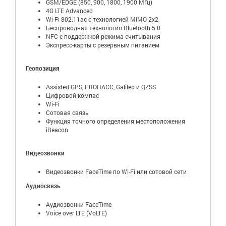
GSM/EDGE (850, 900, 1800, 1900 МГц)
4G LTE Advanced
Wi-Fi 802.11ac с технологией MIMO 2x2
Беспроводная технология Bluetooth 5.0
NFC с поддержкой режима считывания
Экспресс-карты с резервным питанием
Геопозиция
Assisted GPS, ГЛОНАСС, Galileo и QZSS
Цифровой компас
Wi-Fi
Сотовая связь
Функция точного определения местоположения
iBeacon
Видеозвонки
Видеозвонки FaceTime по Wi-Fi или сотовой сети
Аудиосвязь
Аудиозвонки FaceTime
Voice over LTE (VoLTE)