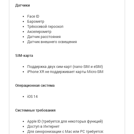
Датчики
Face ID
Барометр
Трёхосевой гироскоп
Акселерометр
Датчик расстояния
Датчик внешнего освещения
SIM-карта
Поддержка двух сим‑карт (nano‑SIM и eSIM)
iPhone XR не поддерживает карты Micro-SIM
Операционная система
iOS 14
Системные требования
Apple ID (требуется для некоторых функций)
Доступ в Интернет
Для синхронизации с Mac или PC требуется: