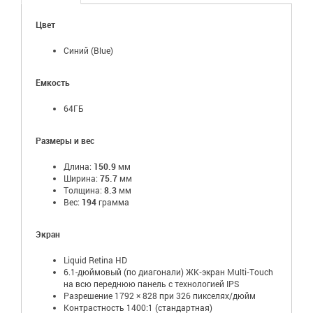
Цвет
Синий (Blue)
Ёмкость
64ГБ
Размеры и вес
Длина:
150.9
мм
Ширина:
75.7
мм
Толщина:
8.3
мм
Вес:
194
грамма
Экран
Liquid Retina HD
6.1-дюймовый (по диагонали) ЖК‑экран Multi‑Touch
на всю переднюю панель с технологией IPS
Разрешение 1792 × 828 при 326 пикселях/дюйм
Контрастность 1400:1 (стандартная)