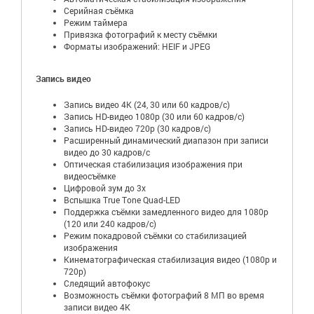
Серийная съëмка
Режим таймера
Привязка фотографий к месту съёмки
Форматы изображений: HEIF и JPEG
Запись видео
Запись видео 4K (24, 30 или 60 кадров/с)
Запись HD-видео 1080p (30 или 60 кадров/с)
Запись HD-видео 720p (30 кадров/с)
Расширенный динамический диапазон при записи
видео до 30 кадров/ с
Оптическая стабилизация изображения при
видеосъёмке
Цифровой зум до 3x
Вспышка True Tone Quad-LED
Поддержка съёмки замедленного видео для 1080р
(120 или 240 кадров/с)
Режим покадровой съёмки со стабилизацией
изображения
Кинематографическая стабилизация видео (1080p и
720p)
Следящий автофокус
Возможность съёмки фотографий 8 МП во время
записи видео 4K