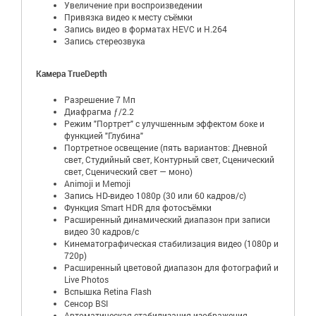
Увеличение при воспроизведении
Привязка видео к месту съёмки
Запись видео в форматах HEVC и H.264
Запись стереозвука
Камера TrueDepth
Разрешение 7 Мп
Диафрагма ƒ/2.2
Режим "Портрет" с улучшенным эффектом боке и
функцией "Глубина"
Портретное освещение (пять вариантов: Дневной
свет, Студийный свет, Контурный свет, Сценический
свет, Сценический свет — моно)
Animoji и Memoji
Запись HD-видео 1080p (30 или 60 кадров/ с)
Функция Smart HDR для фотосъёмки
Расширенный динамический диапазон при записи
видео 30 кадров/ с
Кинематографическая стабилизация видео (1080p и
720p)
Расширенный цветовой диапазон для фотографий и
Live Photos
Вспышка Retina Flash
Сенсор BSI
Автоматическая стабилизация изображения